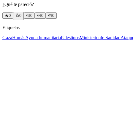
¿Qué te pareció?
🔥
0
👍
0
😲
0
😢
0
😠
0
Etiquetas
Gaza
Hamás
Ayuda humanitaria
Palestinos
Ministerio de Sanidad
Ataque