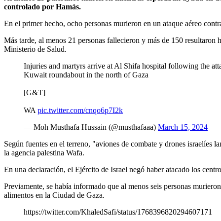
controlado por Hamás.
En el primer hecho, ocho personas murieron en un ataque aéreo contra
Más tarde, al menos 21 personas fallecieron y más de 150 resultaron h
Ministerio de Salud.
Injuries and martyrs arrive at Al Shifa hospital following the at
Kuwait roundabout in the north of Gaza
[G&T]
WA
pic.twitter.com/cnqo6p7I2k
— Moh Musthafa Hussain (@musthafaaa)
March 15, 2024
Según fuentes en el terreno, "aviones de combate y drones israelíes la
la agencia palestina Wafa.
En una declaración, el Ejército de Israel negó haber atacado los centr
Previamente, se había informado que al menos seis personas murieron y
alimentos en la Ciudad de Gaza.
https://twitter.com/KhaledSafi/status/1768396820294607171