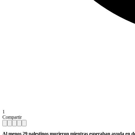
1
Compartir
Al menos 29 palestinos murieron mientras esperaban ayuda en dos a