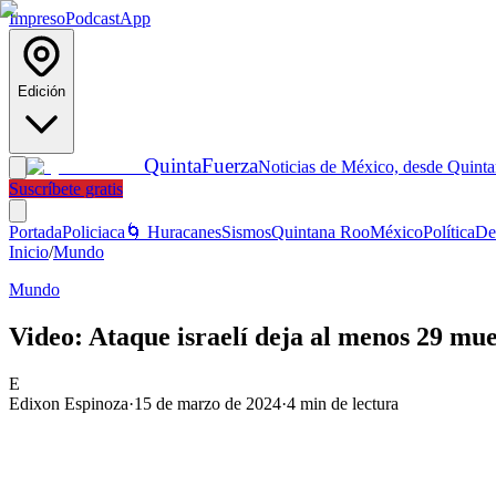
Impreso
Podcast
App
Edición
Quinta
Fuerza
Noticias de México, desde Quint
Suscríbete gratis
Portada
Policiaca
🌀 Huracanes
Sismos
Quintana Roo
México
Política
De
Inicio
/
Mundo
Mundo
Video: Ataque israelí deja al menos 29 mu
E
Edixon Espinoza
·
15 de marzo de 2024
·
4
min de lectura