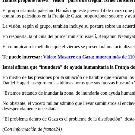
Hamás propone nueva "visión" para una tregua; Israel considera
El grupo islamista palestino Hamás dijo este jueves 14 de marzo que pr
contra los palestinos en la Franja de Gaza, proporcionar socorro y ayuda,
La visión, según el grupo, también incluye su postura sobre un acuer
En respuesta, la oficina del primer ministro israelí, Benjamin Netany
El comunicado israelí dice que el viernes se presentará una actualizac
Te puede interesar:
Video: Masacre en Gaza; mueren más de 110 p
Israel afirma que “inundará” de ayuda humanitaria la Franja d
En medio de las presiones por la situación de hambre que encaran los 
Daniel Hagari, aseguró en las últimas horas que sus fuerzas buscarán
"Estamos tratando de inundar la zona, de inundarla con ayuda humanita
No obstante, el vocero militar admitió que llevar suministros al enclav
desesperadamente necesitadas.
"El problema dentro de Gaza es el problema de la distribución", desta
(Con información de france24)