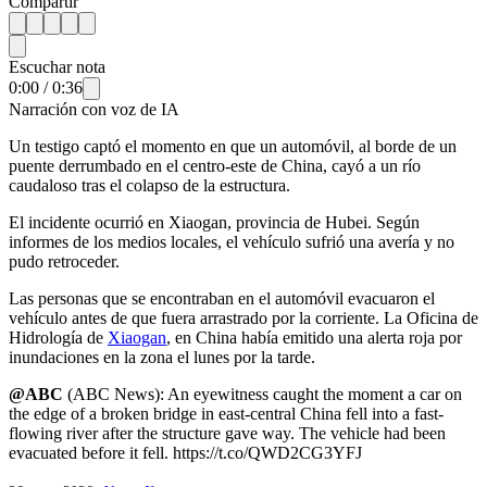
Compartir
Escuchar nota
0:00
/
0:36
Narración con voz de IA
Un testigo captó el momento en que un automóvil, al borde de un
puente derrumbado en el centro-este de China, cayó a un río
caudaloso tras el colapso de la estructura.
El incidente ocurrió en Xiaogan, provincia de Hubei. Según
informes de los medios locales, el vehículo sufrió una avería y no
pudo retroceder.
Las personas que se encontraban en el automóvil evacuaron el
vehículo antes de que fuera arrastrado por la corriente. La Oficina de
Hidrología de
Xiaogan
, en China había emitido una alerta roja por
inundaciones en la zona el lunes por la tarde.
@ABC
(ABC News): An eyewitness caught the moment a car on
the edge of a broken bridge in east-central China fell into a fast-
flowing river after the structure gave way. The vehicle had been
evacuated before it fell. https://t.co/QWD2CG3YFJ