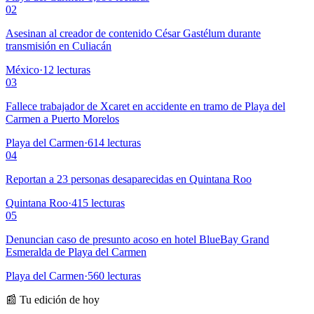
02
Asesinan al creador de contenido César Gastélum durante
transmisión en Culiacán
México
·
12
lecturas
03
Fallece trabajador de Xcaret en accidente en tramo de Playa del
Carmen a Puerto Morelos
Playa del Carmen
·
614
lecturas
04
Reportan a 23 personas desaparecidas en Quintana Roo
Quintana Roo
·
415
lecturas
05
Denuncian caso de presunto acoso en hotel BlueBay Grand
Esmeralda de Playa del Carmen
Playa del Carmen
·
560
lecturas
📰 Tu edición de hoy