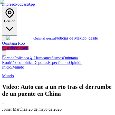
Impreso
Podcast
App
Edición
Noticias de México, desde
Quinta
Fuerza
Quintana Roo
Suscríbete gratis
Portada
Policiaca
🌀 Huracanes
Sismos
Quintana
Roo
México
Política
Deportes
Espectáculos
Opinión
Inicio
/
Mundo
Mundo
Video: Auto cae a un río tras el derrumbe
de un puente en China
J
Joiner Martínez
·
26 de mayo de 2026