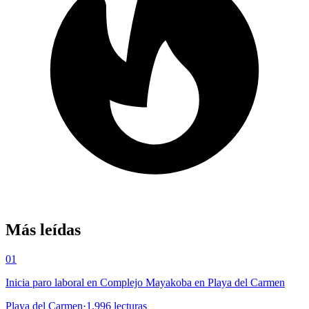
Más leídas
01
Inicia paro laboral en Complejo Mayakoba en Playa del Carmen
Playa del Carmen
·
1,996
lecturas