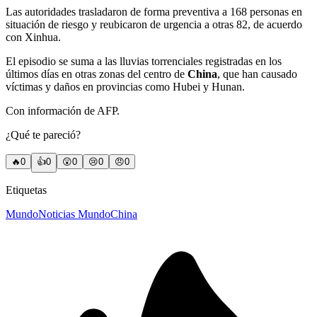
Las autoridades trasladaron de forma preventiva a 168 personas en
situación de riesgo y reubicaron de urgencia a otras 82, de acuerdo
con Xinhua.
El episodio se suma a las lluvias torrenciales registradas en los
últimos días en otras zonas del centro de
China
, que han causado
víctimas y daños en provincias como Hubei y Hunan.
Con información de AFP.
¿Qué te pareció?
🔥
0
👍
0
😲
0
😢
0
😠
0
Etiquetas
Mundo
Noticias Mundo
China