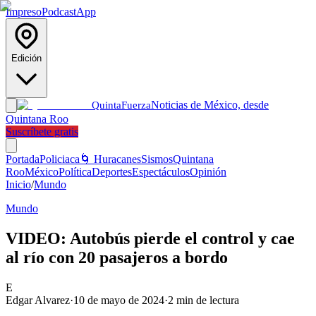
Impreso
Podcast
App
Edición
Noticias de México, desde
Quinta
Fuerza
Quintana Roo
Suscríbete gratis
Portada
Policiaca
🌀 Huracanes
Sismos
Quintana
Roo
México
Política
Deportes
Espectáculos
Opinión
Inicio
/
Mundo
Mundo
VIDEO: Autobús pierde el control y cae
al río con 20 pasajeros a bordo
E
Edgar Alvarez
·
10 de mayo de 2024
·
2
min de lectura