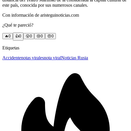
este país, conocida por sus numerosos canales.
Con información de aristeguinoticias.com
¿Qué te pareció?
🔥
0
👍
0
😲
0
😢
0
😠
0
Etiquetas
Accidente
notas virales
nota viral
Noticias Rusia