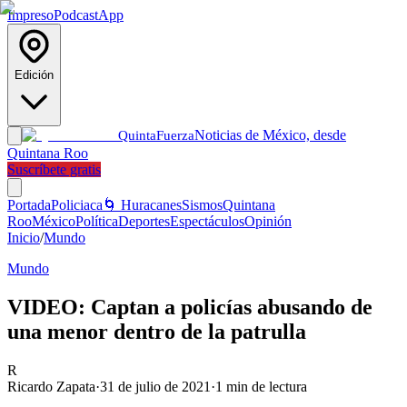
Impreso
Podcast
App
Edición
Noticias de México, desde
Quinta
Fuerza
Quintana Roo
Suscríbete gratis
Portada
Policiaca
🌀 Huracanes
Sismos
Quintana
Roo
México
Política
Deportes
Espectáculos
Opinión
Inicio
/
Mundo
Mundo
VIDEO: Captan a policías abusando de
una menor dentro de la patrulla
R
Ricardo Zapata
·
31 de julio de 2021
·
1
min de lectura