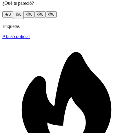
¿Qué te pareció?
🔥
0
👍
0
😲
0
😢
0
😠
0
Etiquetas
Abuso policial