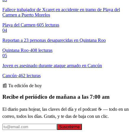
Fallece trabajador de Xcaret en accidente en tramo de Playa del
Carmen a Puerto Morelos
Playa del Carmen
·
605
lecturas
04
Reportan a 23 personas desaparecidas en Quintana Roo
Quintana Roo
·
408
lecturas
05
Joven es asesinado durante ataque armado en Cancún
Cancún
·
462
lecturas
📰 Tu edición de hoy
Recibe el periódico de mañana a las 7:00 am
El diario para hojear, las claves del día y el podcast ☕ — todo en un
correo, todos los días. Gratis, y te das de baja con un clic.
Suscribirme