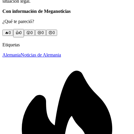
situación legal.
Con información de Meganoticias
¿Qué te pareció?
🔥
0
👍
0
😲
0
😢
0
😠
0
Etiquetas
Alemania
Noticias de Alemania