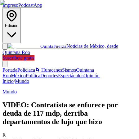
Impreso
Podcast
App
Edición
Noticias de México, desde
Quinta
Fuerza
Quintana Roo
Suscríbete gratis
Portada
Policiaca
🌀 Huracanes
Sismos
Quintana
Roo
México
Política
Deportes
Espectáculos
Opinión
Inicio
/
Mundo
Mundo
VIDEO: Contratista se enfurece por
deuda de 117 mdp, derriba
departamentos de lujo que hizo
R