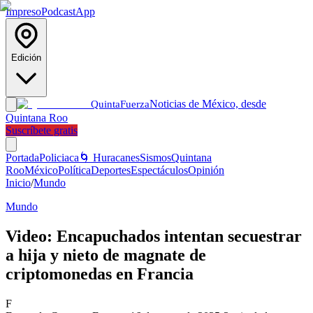
Impreso
Podcast
App
Edición
Noticias de México, desde
Quinta
Fuerza
Quintana Roo
Suscríbete gratis
Portada
Policiaca
🌀 Huracanes
Sismos
Quintana
Roo
México
Política
Deportes
Espectáculos
Opinión
Inicio
/
Mundo
Mundo
Video: Encapuchados intentan secuestrar
a hija y nieto de magnate de
criptomonedas en Francia
F