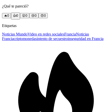
¿Qué te pareció?
🔥
0
👍
0
😲
0
😢
0
😠
0
Etiquetas
Noticias Mundo
Video en redes sociales
Francia
Noticias
Francia
criptomonedas
intento de secuestro
inseguridad en Francia