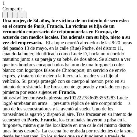
1
Compartir
Una mujer, de 34 años, fue víctima de un intento de secuestro
en el centro de París, Francia. La víctima es hija de un
reconocido empresario de criptomonedas en Europa, de
acuerdo con medios locales. Iba además con su hijo, nieto a su
vez del empresario.
El ataque ocurrió alrededor de las 8:20 horas
del pasado 13 de mayo, en la calle (Rue) Pache, del distrito 11,
cuando la mujer, identificada como Lucie D, hacía un recorrido
matutino junto a su pareja y su bebé, de dos años. Se alcanza a ver
que tres hombres encapuchados bajaron de una furgoneta color
blanco con logotipos falsos de Chronopost, un servicio de envío
exprés, y trataron de meter a la fuerza a la madre y su hijo al
vehículo. Su pareja protegió con su cuerpo al menor, pero en su
intento de resistencia fue bruscamente golpeado y rociado con gas
pimienta por estos sujetos en
Francia
.
https://twitter.com/aschapire/status/1922227836053553283 Lucie
logró arrebatar un arma —presunta réplica de aire comprimido— a
uno de los secuestradores y la aventó al suelo. Uno de los
transeúntes la agarró y disparó al aire. Tras fracasar en su intento de
secuestro en
París
,
Francia
, los criminales huyeron a prisa en la
furgoneta, misma que fue localizada en una calle del mismo distrito
unas horas después. La escena fue grabada por residentes de la zona
desde las ventanas. En los videos que se difundieron a través de