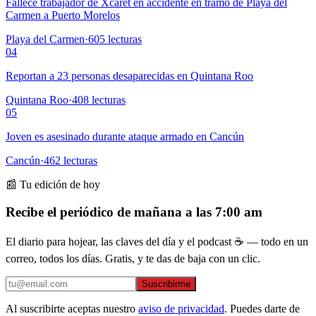
Fallece trabajador de Xcaret en accidente en tramo de Playa del
Carmen a Puerto Morelos
Playa del Carmen
·
605
lecturas
04
Reportan a 23 personas desaparecidas en Quintana Roo
Quintana Roo
·
408
lecturas
05
Joven es asesinado durante ataque armado en Cancún
Cancún
·
462
lecturas
📰 Tu edición de hoy
Recibe el periódico de mañana a las 7:00 am
El diario para hojear, las claves del día y el podcast ☕ — todo en un
correo, todos los días. Gratis, y te das de baja con un clic.
Suscribirme
Al suscribirte aceptas nuestro
aviso de privacidad
. Puedes darte de