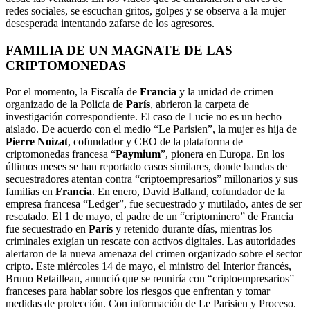
redes sociales, se escuchan gritos, golpes y se observa a la mujer
desesperada intentando zafarse de los agresores.
FAMILIA DE UN MAGNATE DE LAS
CRIPTOMONEDAS
Por el momento, la Fiscalía de
Francia
y la unidad de crimen
organizado de la Policía de
París
, abrieron la carpeta de
investigación correspondiente. El caso de Lucie no es un hecho
aislado. De acuerdo con el medio “Le Parisien”, la mujer es hija de
Pierre Noizat
, cofundador y CEO de la plataforma de
criptomonedas francesa “
Paymium
”, pionera en Europa. En los
últimos meses se han reportado casos similares, donde bandas de
secuestradores atentan contra “criptoempresarios” millonarios y sus
familias en
Francia
. En enero, David Balland, cofundador de la
empresa francesa “Ledger”, fue secuestrado y mutilado, antes de ser
rescatado. El 1 de mayo, el padre de un “criptominero” de Francia
fue secuestrado en
París
y retenido durante días, mientras los
criminales exigían un rescate con activos digitales. Las autoridades
alertaron de la nueva amenaza del crimen organizado sobre el sector
cripto. Este miércoles 14 de mayo, el ministro del Interior francés,
Bruno Retailleau, anunció que se reuniría con “criptoempresarios”
franceses para hablar sobre los riesgos que enfrentan y tomar
medidas de protección. Con información de Le Parisien y Proceso.