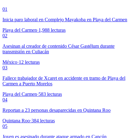
01
Inicia paro laboral en Complejo Mayakoba en Playa del Carmen
Playa del Carmen
·
1,988
lecturas
02
Asesinan al creador de contenido César Gastélum durante
transmisión en Culiacán
México
·
12
lecturas
03
Fallece trabajador de Xcaret en accidente en tramo de Playa del
Carmen a Puerto Morelos
Playa del Carmen
·
583
lecturas
04
Reportan a 23 personas desaparecidas en Quintana Roo
Quintana Roo
·
384
lecturas
05
Joven es asesinado durante ataque armado en Cancún