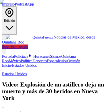
Impreso
Podcast
App
Edición
Noticias de México, desde
Quinta
Fuerza
Quintana Roo
Suscríbete gratis
Portada
Policiaca
🌀 Huracanes
Sismos
Quintana
Roo
México
Política
Deportes
Espectáculos
Opinión
Inicio
/
Estados Unidos
Estados Unidos
Video: Explosión de un astillero deja un
muerto y más de 30 heridos en Nueva
York
J