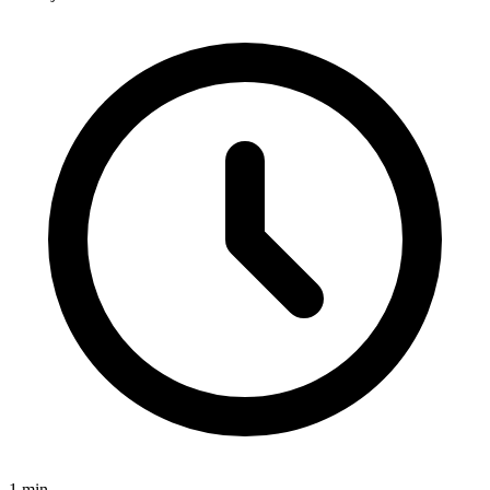
1
min