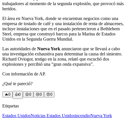
trabajadores al momento de la segunda explosión, que provocó más
heridos.
El área en Nueva York, donde se encuentran negocios como una
empresa de tostado de café y una instalación de renta de almacenes,
incluye instalaciones que en el pasado pertenecieron a Bethlehem
Steel, empresa que construyó barcos para la Marina de Estados
Unidos en la Segunda Guerra Mundial.
Las autoridades de
Nueva York
anunciaron que se llevará a cabo
una investigación exhaustiva para determinar la causa del siniestro.
Richard Oviogor, testigo en la zona, relató que escuchó dos
explosiones y percibió una “gran onda expansiva”.
Con información de AP.
¿Qué te pareció?
🔥
0
👍
0
😲
0
😢
0
😠
0
Etiquetas
Estados Unidos
Noticias Estados Unidos
incendio
Nueva York