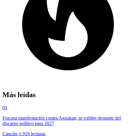
Más leídas
01
Fracasa manifestación contra Aguakan; se exhibe desgaste del
discurso político para 2027
Cancún
·
1,919
lecturas