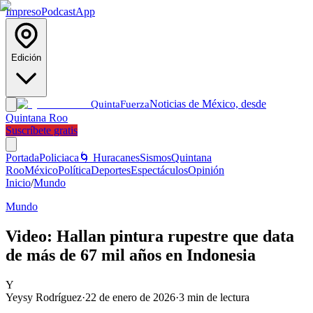
Impreso
Podcast
App
Edición
Noticias de México, desde
Quinta
Fuerza
Quintana Roo
Suscríbete gratis
Portada
Policiaca
🌀 Huracanes
Sismos
Quintana
Roo
México
Política
Deportes
Espectáculos
Opinión
Inicio
/
Mundo
Mundo
Video: Hallan pintura rupestre que data
de más de 67 mil años en Indonesia
Y
Yeysy Rodríguez
·
22 de enero de 2026
·
3
min de lectura