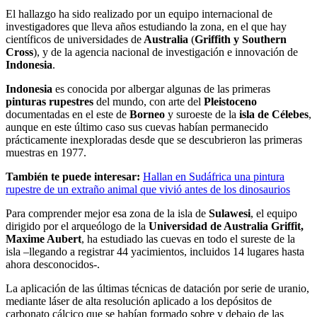
El hallazgo ha sido realizado por un equipo internacional de
investigadores que lleva años estudiando la zona, en el que hay
científicos de universidades de
Australia
(
Griffith y Southern
Cross
), y de la agencia nacional de investigación e innovación de
Indonesia
.
Indonesia
es conocida por albergar algunas de las primeras
pinturas rupestres
del mundo, con arte del
Pleistoceno
documentadas en el este de
Borneo
y suroeste de la
isla de Célebes
,
aunque en este último caso sus cuevas habían permanecido
prácticamente inexploradas desde que se descubrieron las primeras
muestras en 1977.
También te puede interesar:
Hallan en Sudáfrica una pintura
rupestre de un extraño animal que vivió antes de los dinosaurios
Para comprender mejor esa zona de la isla de
Sulawesi
, el equipo
dirigido por el arqueólogo de la
Universidad de Australia Griffit,
Maxime Aubert
, ha estudiado las cuevas en todo el sureste de la
isla –llegando a registrar 44 yacimientos, incluidos 14 lugares hasta
ahora desconocidos-.
La aplicación de las últimas técnicas de datación por serie de uranio,
mediante láser de alta resolución aplicado a los depósitos de
carbonato cálcico que se habían formado sobre y debajo de las