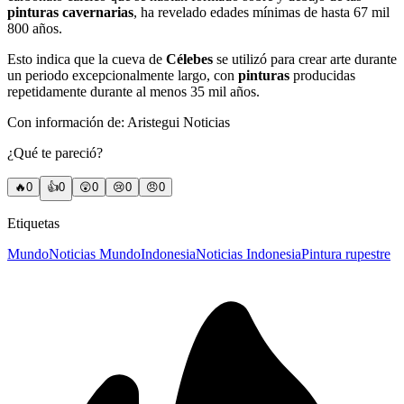
pinturas cavernarias
, ha revelado edades mínimas de hasta 67 mil
800 años.
Esto indica que la cueva de
Célebes
se utilizó para crear arte durante
un periodo excepcionalmente largo, con
pinturas
producidas
repetidamente durante al menos 35 mil años.
Con información de: Aristegui Noticias
¿Qué te pareció?
🔥
0
👍
0
😲
0
😢
0
😠
0
Etiquetas
Mundo
Noticias Mundo
Indonesia
Noticias Indonesia
Pintura rupestre