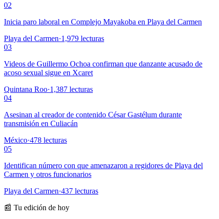
02
Inicia paro laboral en Complejo Mayakoba en Playa del Carmen
Playa del Carmen
·
1,979
lecturas
03
Videos de Guillermo Ochoa confirman que danzante acusado de
acoso sexual sigue en Xcaret
Quintana Roo
·
1,387
lecturas
04
Asesinan al creador de contenido César Gastélum durante
transmisión en Culiacán
México
·
478
lecturas
05
Identifican número con que amenazaron a regidores de Playa del
Carmen y otros funcionarios
Playa del Carmen
·
437
lecturas
📰 Tu edición de hoy