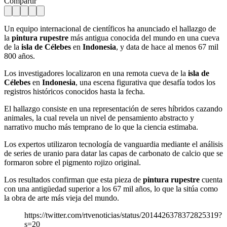
Compartir
Un equipo internacional de científicos ha anunciado el hallazgo de
la
pintura rupestre
más antigua conocida del mundo en una cueva
de la
isla de Célebes
en
Indonesia
, y data de hace al menos 67 mil
800 años.
Los investigadores localizaron en una remota cueva de la
isla de
Célebes
en
Indonesia
, una escena figurativa que desafía todos los
registros históricos conocidos hasta la fecha.
El hallazgo consiste en una representación de seres híbridos cazando
animales, la cual revela un nivel de pensamiento abstracto y
narrativo mucho más temprano de lo que la ciencia estimaba.
Los expertos utilizaron tecnología de vanguardia mediante el análisis
de series de uranio para datar las capas de carbonato de calcio que se
formaron sobre el pigmento rojizo original.
Los resultados confirman que esta pieza de
pintura rupestre
cuenta
con una antigüedad superior a los 67 mil años, lo que la sitúa como
la obra de arte más vieja del mundo.
https://twitter.com/rtvenoticias/status/2014426378372825319?
s=20