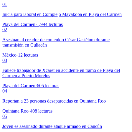
01
Inicia paro laboral en Complejo Mayakoba en Playa del Carmen
Playa del Carmen
·
1,994
lecturas
02
Asesinan al creador de contenido César Gastélum durante
transmisión en Culiacán
México
·
12
lecturas
03
Fallece trabajador de Xcaret en accidente en tramo de Playa del
Carmen a Puerto Morelos
Playa del Carmen
·
605
lecturas
04
Reportan a 23 personas desaparecidas en Quintana Roo
Quintana Roo
·
408
lecturas
05
Joven es asesinado durante ataque armado en Cancún