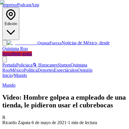
Impreso
Podcast
App
Edición
Noticias de México, desde
Quinta
Fuerza
Quintana Roo
Suscríbete gratis
Portada
Policiaca
🌀 Huracanes
Sismos
Quintana
Roo
México
Política
Deportes
Espectáculos
Opinión
Inicio
/
Mundo
Mundo
Video: Hombre golpea a empleado de una
tienda, le pidieron usar el cubrebocas
R
Ricardo Zapata
·
6 de mayo de 2021
·
1
min de lectura