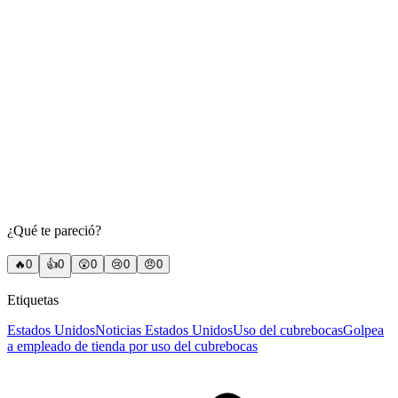
¿Qué te pareció?
🔥
0
👍
0
😲
0
😢
0
😠
0
Etiquetas
Estados Unidos
Noticias Estados Unidos
Uso del cubrebocas
Golpea
a empleado de tienda por uso del cubrebocas