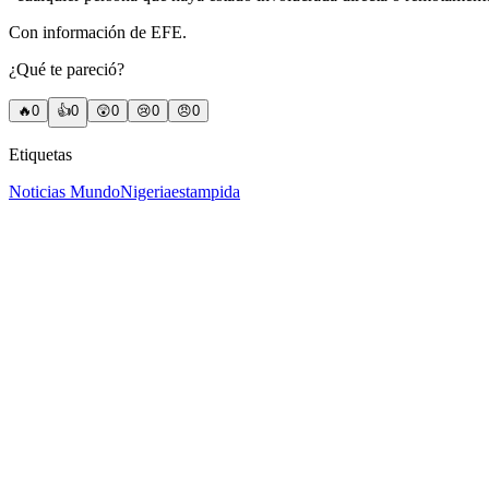
Con información de EFE.
¿Qué te pareció?
🔥
0
👍
0
😲
0
😢
0
😠
0
Etiquetas
Noticias Mundo
Nigeria
estampida