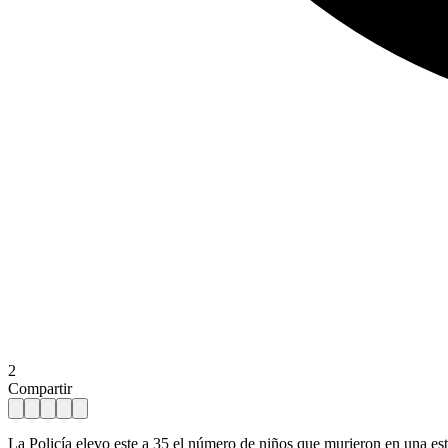
2
Compartir
La Policía elevo este a 35 el número de niños que murieron en una est