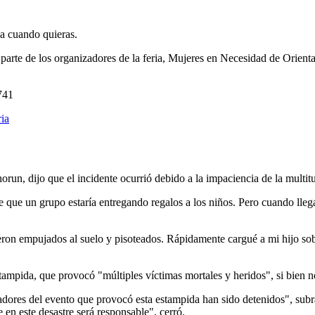
ja cuando quieras.
or parte de los organizadores de la feria, Mujeres en Necesidad de Orie
741
ia
orun, dijo que el incidente ocurrió debido a la impaciencia de la multit
de que un grupo estaría entregando regalos a los niños. Pero cuando lle
ron empujados al suelo y pisoteados. Rápidamente cargué a mi hijo sobre
ampida, que provocó "múltiples víctimas mortales y heridos", si bien n
izadores del evento que provocó esta estampida han sido detenidos", su
en este desastre será responsable", cerró.