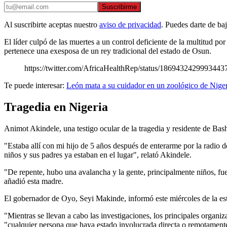
Suscribirme
Al suscribirte aceptas nuestro
aviso de privacidad
. Puedes darte de ba
El líder culpó de las muertes a un control deficiente de la multitud p
pertenece una exesposa de un rey tradicional del estado de Osun.
https://twitter.com/AfricaHealthRep/status/1869432429993443
Te puede interesar:
León mata a su cuidador en un zoológico de Niger
Tragedia en Nigeria
Animot Akindele, una testigo ocular de la tragedia y residente de Bash
"Estaba allí con mi hijo de 5 años después de enterarme por la radio 
niños y sus padres ya estaban en el lugar", relató Akindele.
"De repente, hubo una avalancha y la gente, principalmente niños, fue
añadió esta madre.
El gobernador de Oyo, Seyi Makinde, informó este miércoles de la est
"Mientras se llevan a cabo las investigaciones, los principales organ
"cualquier persona que haya estado involucrada directa o remotamente 