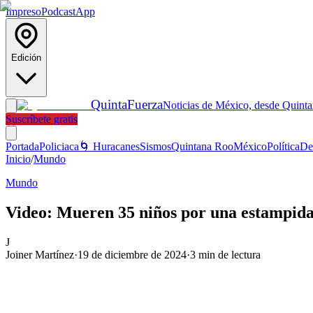
Impreso
Podcast
App
Edición
Quinta
Fuerza
Noticias de México, desde Quint
Suscríbete gratis
Portada
Policiaca
🌀 Huracanes
Sismos
Quintana Roo
México
Política
De
Inicio
/
Mundo
Mundo
Video: Mueren 35 niños por una estampida 
J
Joiner Martínez
·
19 de diciembre de 2024
·
3
min de lectura