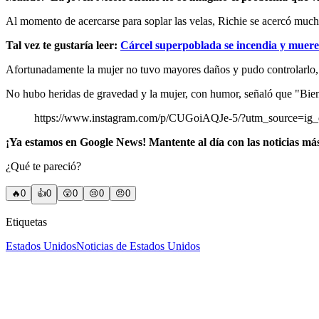
Al momento de acercarse para soplar las velas, Richie se acercó mucho
Tal vez te gustaría leer:
Cárcel superpoblada se incendia y muere
Afortunadamente la mujer no tuvo mayores daños y pudo controlarlo, a
No hubo heridas de gravedad y la mujer, con humor, señaló que "Bie
https://www.instagram.com/p/CUGoiAQJe-5/?utm_source=ig
¡Ya estamos en Google News! Mantente al día con las noticias má
¿Qué te pareció?
🔥
0
👍
0
😲
0
😢
0
😠
0
Etiquetas
Estados Unidos
Noticias de Estados Unidos