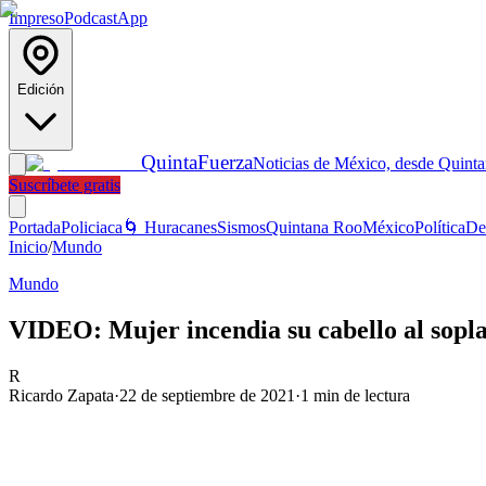
Impreso
Podcast
App
Edición
Quinta
Fuerza
Noticias de México, desde Quint
Suscríbete gratis
Portada
Policiaca
🌀 Huracanes
Sismos
Quintana Roo
México
Política
De
Inicio
/
Mundo
Mundo
VIDEO: Mujer incendia su cabello al soplar
R
Ricardo Zapata
·
22 de septiembre de 2021
·
1
min de lectura