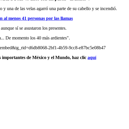
 y una de las velas agarró una parte de su cabello y se incendió.
n al menos 41 personas por las llamas
unque sí se asustaron los presentes.
n... De momento los 40 más ardientes".
_embed&ig_rid=d6db8068-2bf1-4b59-9cc8-e87bc5e08b47
s importantes de México y el Mundo, haz clic
aquí