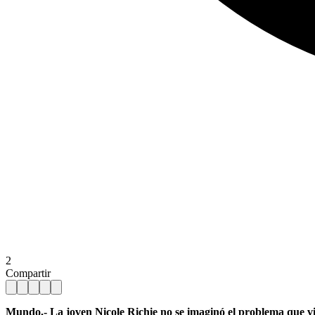
2
Compartir
Mundo.- La joven Nicole Richie no se imaginó el problema que viv