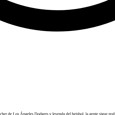
cher de Los Ángeles Dodgers y leyenda del beisbol, la gente sigue rea