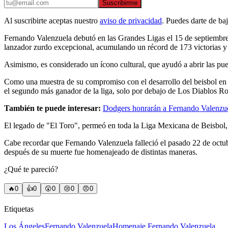
Suscribirme
Al suscribirte aceptas nuestro
aviso de privacidad
. Puedes darte de ba
Fernando Valenzuela debutó en las Grandes Ligas el 15 de septiembre
lanzador zurdo excepcional, acumulando un récord de 173 victorias y
Asimismo, es considerado un ícono cultural, que ayudó a abrir las puer
Como una muestra de su compromiso con el desarrollo del beisbol en M
el segundo más ganador de la liga, solo por debajo de Los Diablos R
También te puede interesar:
Dodgers honrarán a Fernando Valenzue
El legado de "El Toro", permeó en toda la Liga Mexicana de Beisbol, qu
Cabe recordar que Fernando Valenzuela falleció el pasado 22 de octub
después de su muerte fue homenajeado de distintas maneras.
¿Qué te pareció?
🔥
0
👍
0
😲
0
😢
0
😠
0
Etiquetas
Los Ángeles
Fernando Valenzuela
Homenaje Fernando Valenzuela