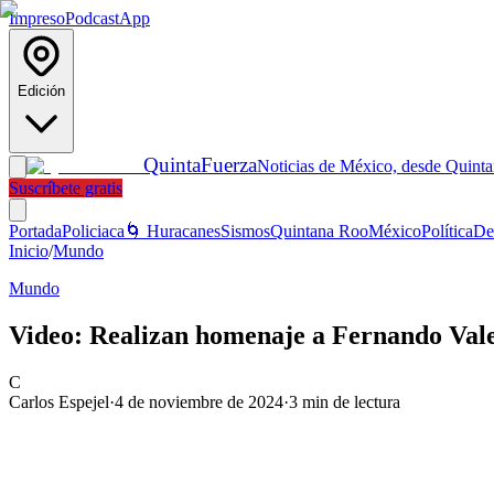
Impreso
Podcast
App
Edición
Quinta
Fuerza
Noticias de México, desde Quint
Suscríbete gratis
Portada
Policiaca
🌀 Huracanes
Sismos
Quintana Roo
México
Política
De
Inicio
/
Mundo
Mundo
Video: Realizan homenaje a Fernando Vale
C
Carlos Espejel
·
4 de noviembre de 2024
·
3
min de lectura