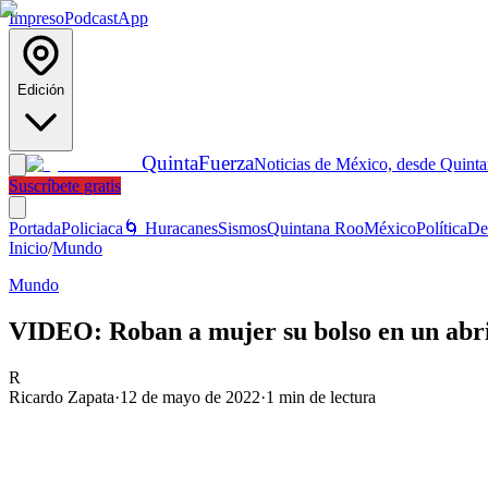
Impreso
Podcast
App
Edición
Quinta
Fuerza
Noticias de México, desde Quint
Suscríbete gratis
Portada
Policiaca
🌀 Huracanes
Sismos
Quintana Roo
México
Política
De
Inicio
/
Mundo
Mundo
VIDEO: Roban a mujer su bolso en un abrir
R
Ricardo Zapata
·
12 de mayo de 2022
·
1
min de lectura