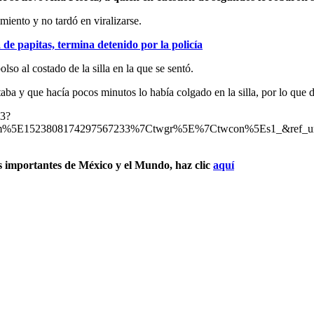
miento y no tardó en viralizarse.
e papitas, termina detenido por la policía
lso al costado de la silla en la que se sentó.
aba y que hacía pocos minutos lo había colgado en la silla, por lo que d
33?
%5E1523808174297567233%7Ctwgr%5E%7Ctwcon%5Es1_&ref_url=h
s importantes de México y el Mundo, haz clic
aquí