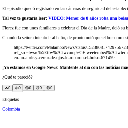
El episodio quedó registrado en las cámaras de seguridad del estableci
Tal vez te gustaría leer:
VIDEO: Menor de 8 años roba una bolsa d
Florez fue con unos familiares a celebrar el Día de la Madre, dejó su bo
Cuando la señora intentó ir al baño, de pronto notó que el bolso no est
https://twitter.com/MalamboNews/status/15238081742975672
ref_src=twsrc%5Etfw%7Ctwcamp%5Etweetembed%7Ctwterm
en-un-abrir-y-cerrar-de-ojos-le-robaron-el-bolso-671459
¡Ya estamos en Google News! Mantente al día con las noticias má
¿Qué te pareció?
🔥
0
👍
0
😲
0
😢
0
😠
0
Etiquetas
Colombia