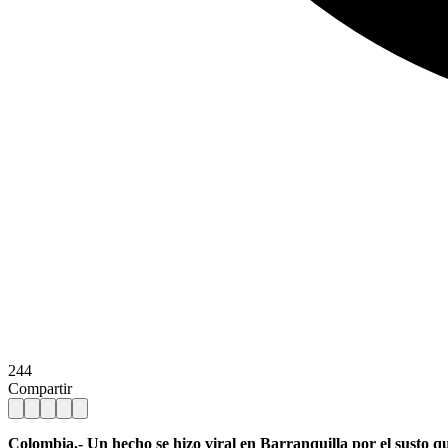
244
Compartir
Colombia.- Un hecho se hizo viral en Barranquilla por el susto q