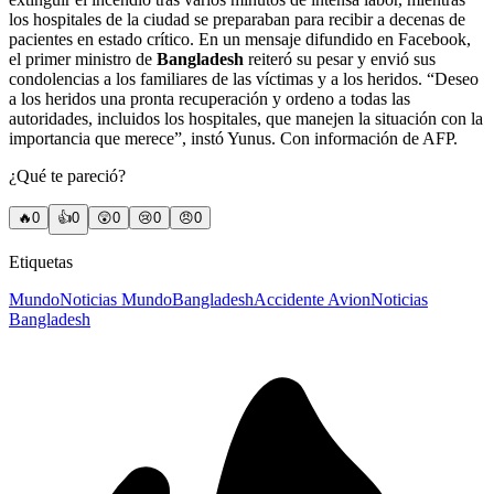
los hospitales de la ciudad se preparaban para recibir a decenas de
pacientes en estado crítico. En un mensaje difundido en Facebook,
el primer ministro de
Bangladesh
reiteró su pesar y envió sus
condolencias a los familiares de las víctimas y a los heridos. “Deseo
a los heridos una pronta recuperación y ordeno a todas las
autoridades, incluidos los hospitales, que manejen la situación con la
importancia que merece”, instó Yunus. Con información de AFP.
¿Qué te pareció?
🔥
0
👍
0
😲
0
😢
0
😠
0
Etiquetas
Mundo
Noticias Mundo
Bangladesh
Accidente Avion
Noticias
Bangladesh