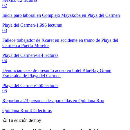
México
·
12
lecturas
02
Inicia paro laboral en Complejo Mayakoba en Playa del Carmen
Playa del Carmen
·
1,996
lecturas
03
Fallece trabajador de Xcaret en accidente en tramo de Playa del
Carmen a Puerto Morelos
Playa del Carmen
·
614
lecturas
04
Denuncian caso de presunto acoso en hotel BlueBay Grand
Esmeralda de Playa del Carmen
Playa del Carmen
·
560
lecturas
05
Reportan a 23 personas desaparecidas en Quintana Roo
Quintana Roo
·
415
lecturas
📰 Tu edición de hoy