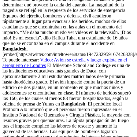
determinar qué provocó la caída del aparato. La magnitud de la
tragedia se reflejó en la respuesta de los servicios de emergencia.
Equipos del ejército, bomberos y defensa civil acudieron
rápidamente al lugar para evacuar a los heridos, muchos de ellos
estudiantes que se encontraban en las aulas en el momento del
impacto. “Me daba mucho miedo ver videos en la televisión. ¡Dios
mío! Es mi escuela”, dijo Rafiqa Taha, una estudiante de 16 años
que no se encontraba en el campus durante el accidente en
Bangladesh
.
[embed]https://twitter.com/inteltower/status/1947232959167426828[
Te puede interesar:
Video: Avión se estrella y luego explota en el
aeropuerto de Londres
El Milestone School and College es una de
las instituciones educativas más grandes de Daca, con
aproximadamente 2 mil estudiantes matriculados desde primaria
hasta duodécimo grado. El avión impactó contra la puerta de un
edificio de dos plantas, en un momento en que muchos niños y
adolescentes se encontraban en clase. El número de heridos superó
los 160, de los cuales al menos 83 fueron hospitalizados, según la
oficina de prensa de Yunus en
Bangladesh
. El periódico local
Prothom Alo informó que 28 personas fueron ingresadas en el
Instituto Nacional de Quemados y Cirugía Plástica, la mayoría con
lesiones graves por quemaduras. La rápida propagación del fuego
tras el impacto complicó las labores de rescate y aumentó la
gravedad de las heridas. Los equipos de bomberos lograron
extinguir el incendio tras varios minutos de intensa labor, mientras