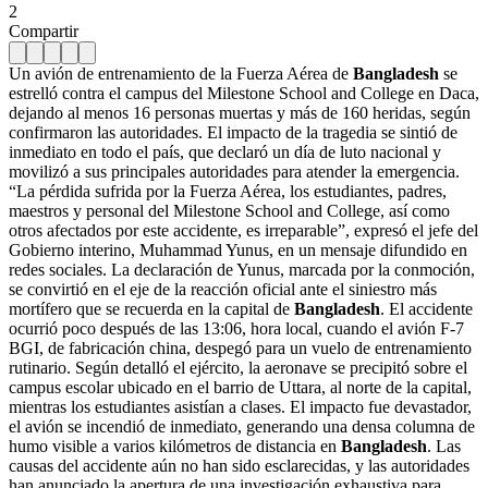
2
Compartir
Un avión de entrenamiento de la Fuerza Aérea de
Bangladesh
se
estrelló contra el campus del Milestone School and College en Daca,
dejando al menos 16 personas muertas y más de 160 heridas, según
confirmaron las autoridades. El impacto de la tragedia se sintió de
inmediato en todo el país, que declaró un día de luto nacional y
movilizó a sus principales autoridades para atender la emergencia.
“La pérdida sufrida por la Fuerza Aérea, los estudiantes, padres,
maestros y personal del Milestone School and College, así como
otros afectados por este accidente, es irreparable”, expresó el jefe del
Gobierno interino, Muhammad Yunus, en un mensaje difundido en
redes sociales. La declaración de Yunus, marcada por la conmoción,
se convirtió en el eje de la reacción oficial ante el siniestro más
mortífero que se recuerda en la capital de
Bangladesh
. El accidente
ocurrió poco después de las 13:06, hora local, cuando el avión F-7
BGI, de fabricación china, despegó para un vuelo de entrenamiento
rutinario. Según detalló el ejército, la aeronave se precipitó sobre el
campus escolar ubicado en el barrio de Uttara, al norte de la capital,
mientras los estudiantes asistían a clases. El impacto fue devastador,
el avión se incendió de inmediato, generando una densa columna de
humo visible a varios kilómetros de distancia en
Bangladesh
. Las
causas del accidente aún no han sido esclarecidas, y las autoridades
han anunciado la apertura de una investigación exhaustiva para