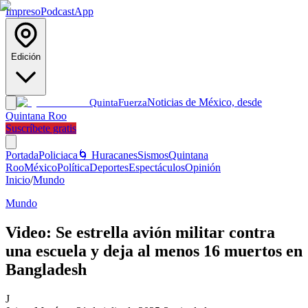
Impreso
Podcast
App
Edición
Noticias de México, desde
Quinta
Fuerza
Quintana Roo
Suscríbete gratis
Portada
Policiaca
🌀 Huracanes
Sismos
Quintana
Roo
México
Política
Deportes
Espectáculos
Opinión
Inicio
/
Mundo
Mundo
Video: Se estrella avión militar contra
una escuela y deja al menos 16 muertos en
Bangladesh
J