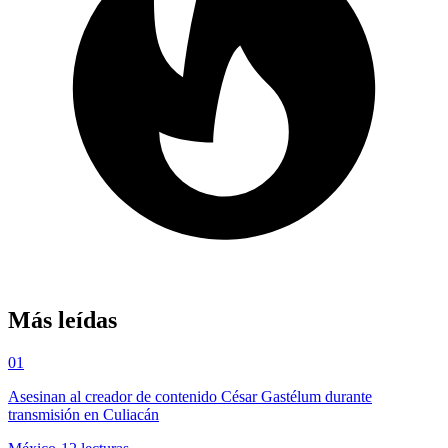
Más leídas
01
Asesinan al creador de contenido César Gastélum durante
transmisión en Culiacán