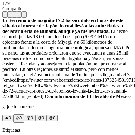
179
Compartir
Un terremoto de magnitud 7.2 ha sacudido en horas de este
sábado al noreste de Japón, lo cual llevó a las autoridades a
declarar alerta de tsunami, aunque ya fue levantada.
El hecho
se produjo a las 18:09 hora local de Japón (9:09 GMT) con
epicentro frente a la costa de Miyagi, y a 60 kilómetros de
profundidad, informó la agencia meteorológica japonesa (JMA). Por
su parte, las autoridades ordenaron que se evacuaran a unas 25 mil
personas de los municipios de Shichigahama y Watari, en zonas
costeras afectadas y aconsejaron a la población no aproximarse al
pacífico. En otras regiones se sintió el sismo, pero con menos
intensidad, en el área metropolitana de Tokio apenas llegó a nivel 3.
[embed]https://twitter.com/webcamsdemexico/status/137325458197
ref_src=twsrc%5Etfw%7Ctwcamp%5Etweetembed%7Ctwterm%5E
de-72-sacude-el-noreste-de-japon-se-levanta-la-alerta-de-tsunami-
272804.html[/embed]
Con información de El Heraldo de México
¿Qué te pareció?
🔥
0
👍
0
😲
0
😢
0
😠
0
Etiquetas