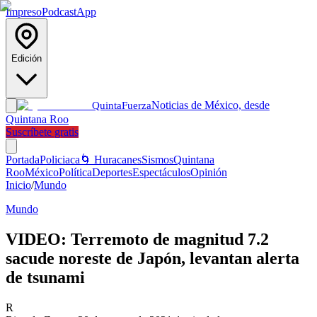
Impreso
Podcast
App
Edición
Noticias de México, desde
Quinta
Fuerza
Quintana Roo
Suscríbete gratis
Portada
Policiaca
🌀 Huracanes
Sismos
Quintana
Roo
México
Política
Deportes
Espectáculos
Opinión
Inicio
/
Mundo
Mundo
VIDEO: Terremoto de magnitud 7.2
sacude noreste de Japón, levantan alerta
de tsunami
R