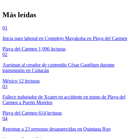
Más leídas
01
Inicia paro laboral en Complejo Mayakoba en Playa del Carmen
Playa del Carmen
·
1,996
lecturas
02
Asesinan al creador de contenido César Gastélum durante
transmisión en Culiacán
México
·
12
lecturas
03
Fallece trabajador de Xcaret en accidente en tramo de Playa del
Carmen a Puerto Morelos
Playa del Carmen
·
614
lecturas
04
Reportan a 23 personas desaparecidas en Quintana Roo