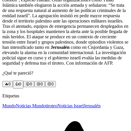
Islámica también elogiaron la acción armada y señalaron: “Se trata
de una respuesta natural al aumento de las políticas criminales de la
entidad israelí”. La agrupación insistió en pedir mayor respuesta
desde el territorio palestino ante las operaciones militares israelíes.
Tras el atentado, equipos de emergencia permanecen desplegados en
la zona y los hospitales mantienen la alerta ante la posible llegada de
más heridos. El ataque se produce en un contexto de creciente
tensión entre Israel y grupos palestinos, donde episodios violentos se
han intensificado tanto en
Jerusalén
como en Cisjordania y Gaza,
elevando la alarma en la comunidad internacional. La investigación
policial sigue en curso y el gobierno israelí evalúa las medidas de
seguridad y defensa tras el tiroteo. Con información de AFP.
¿Qué te pareció?
🔥
0
👍
0
😲
0
😢
0
😠
0
Etiquetas
Mundo
Noticias Mundo
tiroteo
Noticias Israel
Jerusalén