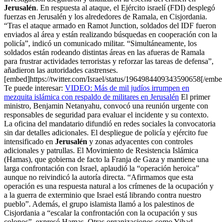
Jerusalén
. En respuesta al ataque, el Ejército israelí (FDI) desplegó
fuerzas en Jerusalén y los alrededores de Ramala, en Cisjordania.
“Tras el ataque armado en Ramot Junction, soldados del IDF fueron
enviados al área y están realizando búsquedas en cooperación con la
policía”, indicó un comunicado militar. “Simultáneamente, los
soldados están rodeando distintas áreas en las afueras de Ramala
para frustrar actividades terroristas y reforzar las tareas de defensa”,
añadieron las autoridades castrenses.
[embed]https://twitter.com/Israel/status/1964984409343590658[/embe
Te puede interesar:
VIDEO: Más de mil judíos irrumpen en
mezquita islámica con respaldo de militares en Jerusalén
El primer
ministro, Benjamin Netanyahu, convocó una reunión urgente con
responsables de seguridad para evaluar el incidente y su contexto.
La oficina del mandatario difundió en redes sociales la convocatoria
sin dar detalles adicionales. El despliegue de policía y ejército fue
intensificado en
Jerusalén
y zonas adyacentes con controles
adicionales y patrullas. El Movimiento de Resistencia Islámica
(Hamas), que gobierna de facto la Franja de Gaza y mantiene una
larga confrontación con Israel, aplaudió la “operación heroica”
aunque no reivindicó la autoría directa. “Afirmamos que esta
operación es una respuesta natural a los crímenes de la ocupación y
a la guerra de exterminio que Israel está librando contra nuestro
pueblo”. Además, el grupo islamista llamó a los palestinos de
Cisjordania a “escalar la confrontación con la ocupación y sus
colonos”, expresó Hamas. Otras organizaciones como Yihad