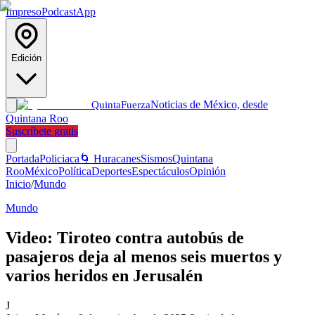
Impreso
Podcast
App
Edición
Noticias de México, desde
Quinta
Fuerza
Quintana Roo
Suscríbete gratis
Portada
Policiaca
🌀 Huracanes
Sismos
Quintana
Roo
México
Política
Deportes
Espectáculos
Opinión
Inicio
/
Mundo
Mundo
Video: Tiroteo contra autobús de
pasajeros deja al menos seis muertos y
varios heridos en Jerusalén
J