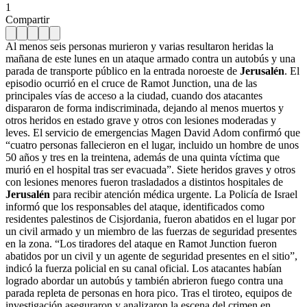
1
Compartir
Al menos seis personas murieron y varias resultaron heridas la
mañana de este lunes en un ataque armado contra un autobús y una
parada de transporte público en la entrada noroeste de
Jerusalén
. El
episodio ocurrió en el cruce de Ramot Junction, una de las
principales vías de acceso a la ciudad, cuando dos atacantes
dispararon de forma indiscriminada, dejando al menos muertos y
otros heridos en estado grave y otros con lesiones moderadas y
leves. El servicio de emergencias Magen David Adom confirmó que
“cuatro personas fallecieron en el lugar, incluido un hombre de unos
50 años y tres en la treintena, además de una quinta víctima que
murió en el hospital tras ser evacuada”. Siete heridos graves y otros
con lesiones menores fueron trasladados a distintos hospitales de
Jerusalén
para recibir atención médica urgente. La Policía de Israel
informó que los responsables del ataque, identificados como
residentes palestinos de Cisjordania, fueron abatidos en el lugar por
un civil armado y un miembro de las fuerzas de seguridad presentes
en la zona. “Los tiradores del ataque en Ramot Junction fueron
abatidos por un civil y un agente de seguridad presentes en el sitio”,
indicó la fuerza policial en su canal oficial. Los atacantes habían
logrado abordar un autobús y también abrieron fuego contra una
parada repleta de personas en hora pico. Tras el tiroteo, equipos de
investigación aseguraron y analizaron la escena del crimen en