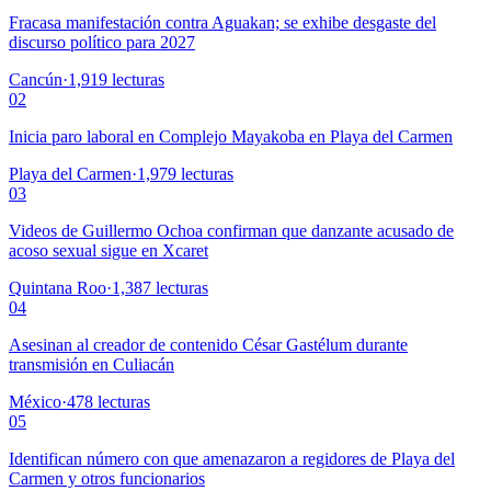
Fracasa manifestación contra Aguakan; se exhibe desgaste del
discurso político para 2027
Cancún
·
1,919
lecturas
02
Inicia paro laboral en Complejo Mayakoba en Playa del Carmen
Playa del Carmen
·
1,979
lecturas
03
Videos de Guillermo Ochoa confirman que danzante acusado de
acoso sexual sigue en Xcaret
Quintana Roo
·
1,387
lecturas
04
Asesinan al creador de contenido César Gastélum durante
transmisión en Culiacán
México
·
478
lecturas
05
Identifican número con que amenazaron a regidores de Playa del
Carmen y otros funcionarios