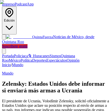
Impreso
Podcast
App
Edición
Noticias de México, desde
Quinta
Fuerza
Quintana Roo
Suscríbete gratis
Portada
Policiaca
🌀 Huracanes
Sismos
Quintana
Roo
México
Política
Deportes
Espectáculos
Opinión
Inicio
/
Mundo
Mundo
Zelensky: Estados Unidos debe informar
si enviará más armas a Ucrania
El presidente de Ucrania, Volodímir Zelensky, solicitó oficialmente a
Estados Unidos que aclare su posición respecto al envío de armas a
su país, tras informes que indican una posible suspensión de estos