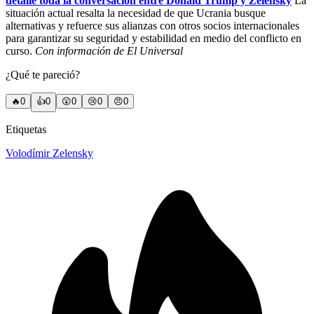
detalle toda la conversación entre Donald Trump y Zelensky
La
situación actual resalta la necesidad de que Ucrania busque
alternativas y refuerce sus alianzas con otros socios internacionales
para garantizar su seguridad y estabilidad en medio del conflicto en
curso.
Con información de El Universal
¿Qué te pareció?
🔥
0
👍
0
😲
0
😢
0
😠
0
Etiquetas
Volodímir Zelensky