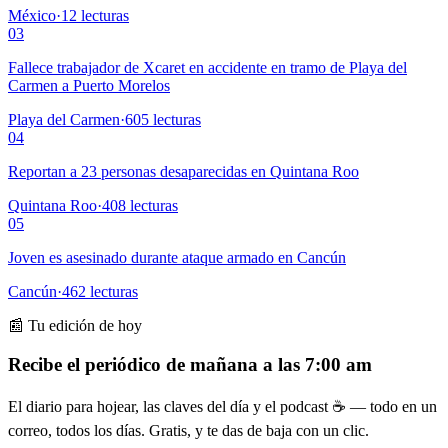
México
·
12
lecturas
03
Fallece trabajador de Xcaret en accidente en tramo de Playa del
Carmen a Puerto Morelos
Playa del Carmen
·
605
lecturas
04
Reportan a 23 personas desaparecidas en Quintana Roo
Quintana Roo
·
408
lecturas
05
Joven es asesinado durante ataque armado en Cancún
Cancún
·
462
lecturas
📰 Tu edición de hoy
Recibe el periódico de mañana a las 7:00 am
El diario para hojear, las claves del día y el podcast ☕ — todo en un
correo, todos los días. Gratis, y te das de baja con un clic.