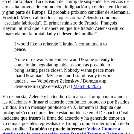
en el corto plazo. La decisión de Trump de suspender los envíos de
armas ha provocado conmoción, indignación y condena en Ucrania
y gran parte de Europa. El probable próximo canciller de Alemania,
Friedrich Merz, calificó los ataques contra Zelenski como una
"escalada fabricada". El primer ministro de Francia, François
Bayrou, afirmó que la manera en que fue tratado Zelenski estuvo
"marcada por la brutalidad y el deseo de humillar".
I would like to reiterate Ukraine’s commitment to
peace.
None of us wants an endless war. Ukraine is ready to
come to the negotiating table as soon as possible to
bring lasting peace closer. Nobody wants peace more
than Ukrainians. My team and I stand ready to work
under… — Volodymyr Zelenskyy / Володимир
Зеленський (@ZelenskyyUa)
March 4, 2025
En respuesta, Zelensky ha tendido la mano a Trump para reanudar
las relaciones y firmar el acuerdo económico propuesto por Estados
Unidos. En un mensaje publicado en X, lamentó la disputa que
protagonizó con el presidente estadounidense en el Despacho Oval,
incidente que frustró la firma del acuerdo y ha generado temor en
Ucrania a posibles represalias de Trump, como la interrupción de la
ayuda militar.
También te puede interesar:
Video: Conoce a