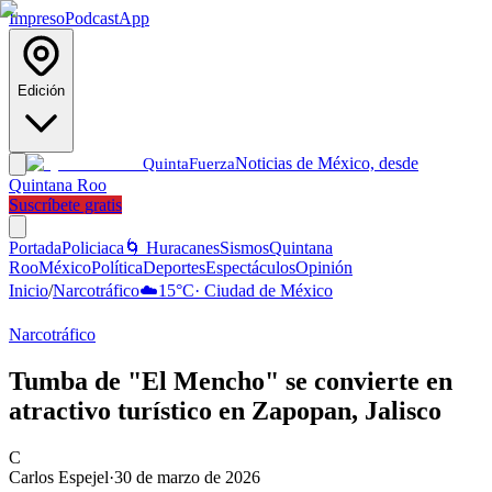
Impreso
Podcast
App
Edición
Noticias de México, desde
Quinta
Fuerza
Quintana Roo
Suscríbete gratis
Portada
Policiaca
🌀 Huracanes
Sismos
Quintana
Roo
México
Política
Deportes
Espectáculos
Opinión
Inicio
/
Narcotráfico
☁️
15
°C
·
Ciudad de México
Narcotráfico
Tumba de "El Mencho" se convierte en
atractivo turístico en Zapopan, Jalisco
C
Carlos Espejel
·
30 de marzo de 2026