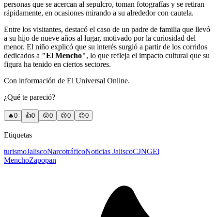
personas que se acercan al sepulcro, toman fotografías y se retiran
rápidamente, en ocasiones mirando a su alrededor con cautela.
Entre los visitantes, destacó el caso de un padre de familia que llevó
a su hijo de nueve años al lugar, motivado por la curiosidad del
menor. El niño explicó que su interés surgió a partir de los corridos
dedicados a
"El Mencho"
, lo que refleja el impacto cultural que su
figura ha tenido en ciertos sectores.
Con información de El Universal Online.
¿Qué te pareció?
🔥
0
👍
0
😲
0
😢
0
😠
0
Etiquetas
turismo
Jalisco
Narcotráfico
Noticias Jalisco
CJNG
El
Mencho
Zapopan