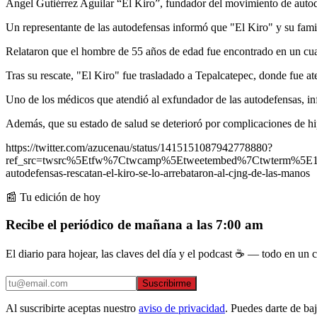
Ángel Gutiérrez Aguilar “El Kiro”, fundador del movimiento de autode
Un representante de las autodefensas informó que "El Kiro" y su fami
Relataron que el hombre de 55 años de edad fue encontrado en un cu
Tras su rescate, "El Kiro" fue trasladado a Tepalcatepec, donde fue ate
Uno de los médicos que atendió al exfundador de las autodefensas, in
Además, que su estado de salud se deterioró por complicaciones de hi
https://twitter.com/azucenau/status/1415151087942778880?
ref_src=twsrc%5Etfw%7Ctwcamp%5Etweetembed%7Ctwterm%5E
autodefensas-rescatan-el-kiro-se-lo-arrebataron-al-cjng-de-las-manos
📰 Tu edición de hoy
Recibe el periódico de mañana a las 7:00 am
El diario para hojear, las claves del día y el podcast ☕ — todo en un co
Suscribirme
Al suscribirte aceptas nuestro
aviso de privacidad
. Puedes darte de ba