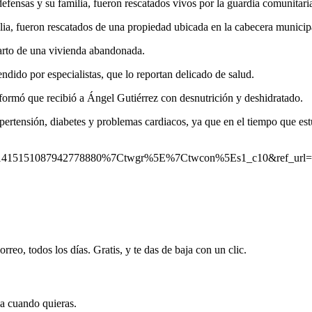
fensas y su familia, fueron rescatados vivos por la guardia comunitari
lia, fueron rescatados de una propiedad ubicada en la cabecera municip
arto de una vivienda abandonada.
ndido por especialistas, que lo reportan delicado de salud.
formó que recibió a Ángel Gutiérrez con desnutrición y deshidratado.
pertensión, diabetes y problemas cardiacos, ya que en el tiempo que est
1415151087942778880%7Ctwgr%5E%7Ctwcon%5Es1_c10&ref_url
rreo, todos los días. Gratis, y te das de baja con un clic.
ja cuando quieras.