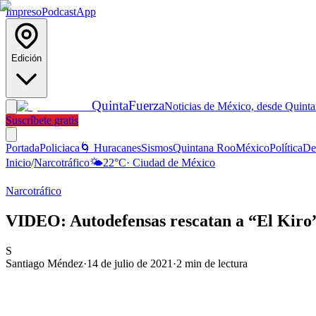
Impreso
Podcast
App
Edición
Quinta
Fuerza
Noticias de México, desde Quint
Suscríbete gratis
Portada
Policiaca
🌀 Huracanes
Sismos
Quintana Roo
México
Política
De
Inicio
/
Narcotráfico
🌤️
22
°C
·
Ciudad de México
Narcotráfico
VIDEO: Autodefensas rescatan a “El Kiro”
S
Santiago Méndez
·
14 de julio de 2021
·
2
min de lectura