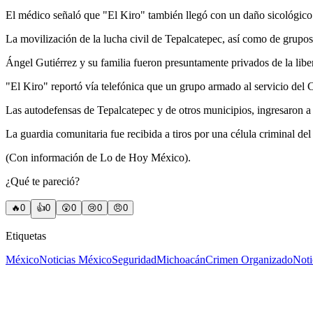
El médico señaló que "El Kiro" también llegó con un daño sicológico
La movilización de la lucha civil de Tepalcatepec, así como de grupos
Ángel Gutiérrez y su familia fueron presuntamente privados de la libe
"El Kiro" reportó vía telefónica que un grupo armado al servicio del 
Las autodefensas de Tepalcatepec y de otros municipios, ingresaron a 
La guardia comunitaria fue recibida a tiros por una célula criminal d
(Con información de Lo de Hoy México).
¿Qué te pareció?
🔥
0
👍
0
😲
0
😢
0
😠
0
Etiquetas
México
Noticias México
Seguridad
Michoacán
Crimen Organizado
Noti