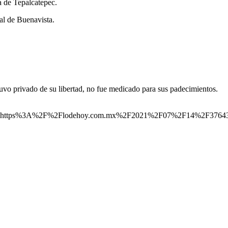
a de Tepalcatepec.
al de Buenavista.
uvo privado de su libertad, no fue medicado para sus padecimientos.
=https%3A%2F%2Flodehoy.com.mx%2F2021%2F07%2F14%2F37643