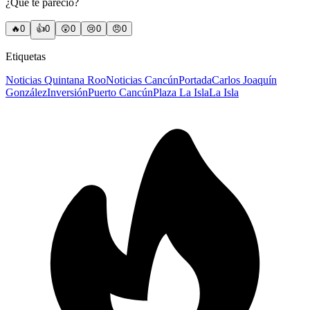
¿Qué te pareció?
🔥
0
👍
0
😲
0
😢
0
😠
0
Etiquetas
Noticias Quintana Roo
Noticias Cancún
Portada
Carlos Joaquín
González
Inversión
Puerto Cancún
Plaza La Isla
La Isla