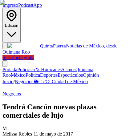
Impreso
Podcast
App
Edición
Noticias de México, desde
Quinta
Fuerza
Quintana Roo
Suscríbete gratis
Portada
Policiaca
🌀 Huracanes
Sismos
Quintana
Roo
México
Política
Deportes
Espectáculos
Opinión
Inicio
/
Negocios
🌦️
15
°C
·
Ciudad de México
Negocios
Tendrá Cancún nuevas plazas
comerciales de lujo
M
Melissa Robles
·
11 de mayo de 2017