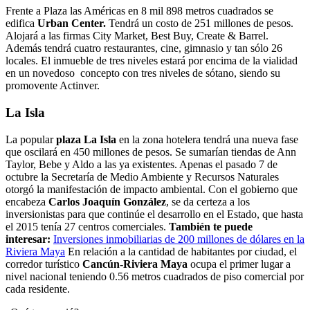
Frente a Plaza las Américas en 8 mil 898 metros cuadrados se
edifica
Urban Center.
Tendrá un costo de 251 millones de pesos.
Alojará a las firmas City Market, Best Buy, Create & Barrel.
Además tendrá cuatro restaurantes, cine, gimnasio y tan sólo 26
locales. El inmueble de tres niveles estará por encima de la vialidad
en un novedoso concepto con tres niveles de sótano, siendo su
promovente Actinver.
La Isla
La popular
plaza La Isla
en la zona hotelera tendrá una nueva fase
que oscilará en 450 millones de pesos. Se sumarían tiendas de Ann
Taylor, Bebe y Aldo a las ya existentes. Apenas el pasado 7 de
octubre la Secretaría de Medio Ambiente y Recursos Naturales
otorgó la manifestación de impacto ambiental. Con el gobierno que
encabeza
Carlos Joaquín González
, se da certeza a los
inversionistas para que continúe el desarrollo en el Estado, que hasta
el 2015 tenía 27 centros comerciales.
También te puede
interesar:
Inversiones inmobiliarias de 200 millones de dólares en la
Riviera Maya
En relación a la cantidad de habitantes por ciudad, el
corredor turístico
Cancún-Riviera Maya
ocupa el primer lugar a
nivel nacional teniendo 0.56 metros cuadrados de piso comercial por
cada residente.