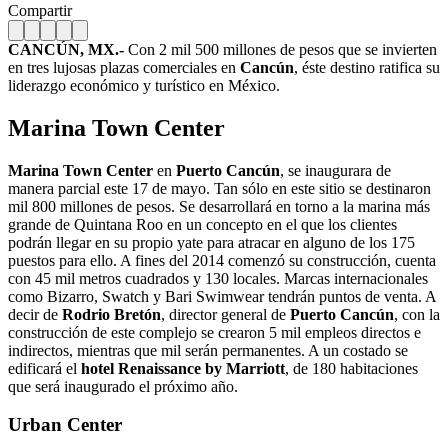
Compartir
CANCÚN, MX.-
Con 2 mil 500 millones de pesos que se invierten
en tres lujosas plazas comerciales en
Cancún
, éste destino ratifica su
liderazgo económico y turístico en México.
Marina Town Center
Marina Town Center
en
Puerto Cancún
, se inaugurara de
manera parcial este 17 de mayo. Tan sólo en este sitio se destinaron
mil 800 millones de pesos. Se desarrollará en torno a la marina más
grande de Quintana Roo en un concepto en el que los clientes
podrán llegar en su propio yate para atracar en alguno de los 175
puestos para ello. A fines del 2014 comenzó su construcción, cuenta
con 45 mil metros cuadrados y 130 locales. Marcas internacionales
como Bizarro, Swatch y Bari Swimwear tendrán puntos de venta. A
decir de
Rodrio Bretón
, director general de
Puerto Cancún
, con la
construcción de este complejo se crearon 5 mil empleos directos e
indirectos, mientras que mil serán permanentes. A un costado se
edificará el
hotel Renaissance by Marriott
, de 180 habitaciones
que será inaugurado el próximo año.
Urban Center