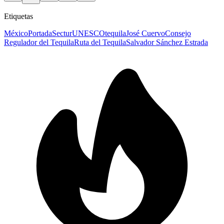
Etiquetas
México
Portada
Sectur
UNESCO
tequila
José Cuervo
Consejo
Regulador del Tequila
Ruta del Tequila
Salvador Sánchez Estrada