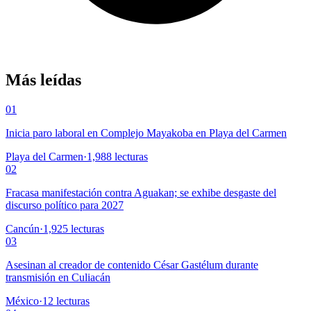
Más leídas
01
Inicia paro laboral en Complejo Mayakoba en Playa del Carmen
Playa del Carmen
·
1,988
lecturas
02
Fracasa manifestación contra Aguakan; se exhibe desgaste del
discurso político para 2027
Cancún
·
1,925
lecturas
03
Asesinan al creador de contenido César Gastélum durante
transmisión en Culiacán
México
·
12
lecturas