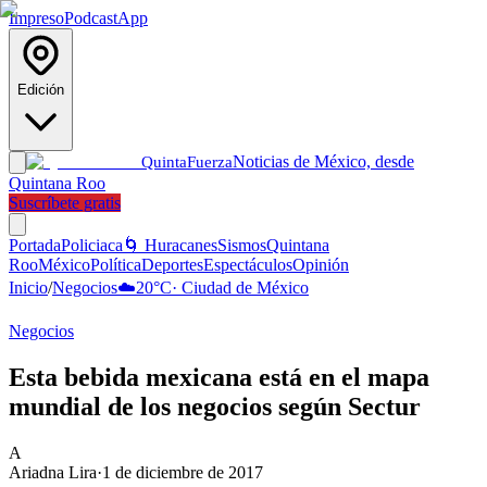
Impreso
Podcast
App
Edición
Noticias de México, desde
Quinta
Fuerza
Quintana Roo
Suscríbete gratis
Portada
Policiaca
🌀 Huracanes
Sismos
Quintana
Roo
México
Política
Deportes
Espectáculos
Opinión
Inicio
/
Negocios
☁️
20
°C
·
Ciudad de México
Negocios
Esta bebida mexicana está en el mapa
mundial de los negocios según Sectur
A
Ariadna Lira
·
1 de diciembre de 2017