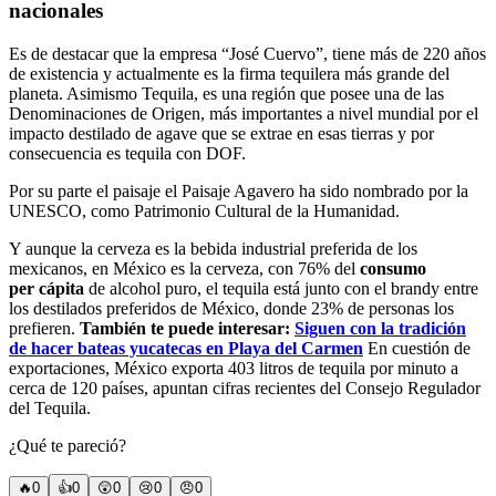
nacionales
Es de destacar que la empresa “José Cuervo”, tiene más de 220 años
de existencia y actualmente es la firma tequilera más grande del
planeta. Asimismo Tequila, es una región que posee una de las
Denominaciones de Origen, más importantes a nivel mundial por el
impacto destilado de agave que se extrae en esas tierras y por
consecuencia es tequila con DOF.
Por su parte el paisaje el Paisaje Agavero ha sido nombrado por la
UNESCO, como Patrimonio Cultural de la Humanidad.
Y aunque la cerveza es la bebida industrial preferida de los
mexicanos, en México es la cerveza, con 76% del
consumo
per cápita
de alcohol puro, el tequila está junto con el brandy entre
los destilados preferidos de México, donde 23% de personas los
prefieren.
También te puede interesar:
Siguen con la tradición
de hacer bateas yucatecas en Playa del Carmen
En cuestión de
exportaciones, México exporta 403 litros de tequila por minuto a
cerca de 120 países, apuntan cifras recientes del Consejo Regulador
del Tequila.
¿Qué te pareció?
🔥
0
👍
0
😲
0
😢
0
😠
0