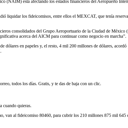
o (NAIM) está afectando los estados financieros del Aeropuerto Intern
dió liquidar los fideicomisos, entre ellos el MEXCAT, que tenía reserva
ancieros consolidados del Grupo Aeroportuario de la Ciudad de México 
significativa acerca del AICM para continuar como negocio en marcha”.
e dólares en papeles y, el resto, 4 mil 200 millones de dólares, acordó
.
rreo, todos los días. Gratis, y te das de baja con un clic.
ja cuando quieras.
cho, van al fideicomiso 80460, para cubrir los 210 millones 875 mil 645 