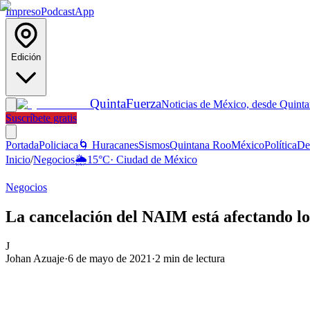
Impreso
Podcast
App
Edición
Quinta
Fuerza
Noticias de México, desde Quint
Suscríbete gratis
Portada
Policiaca
🌀 Huracanes
Sismos
Quintana Roo
México
Política
De
Inicio
/
Negocios
🌦️
15
°C
·
Ciudad de México
Negocios
La cancelación del NAIM está afectando lo
J
Johan Azuaje
·
6 de mayo de 2021
·
2
min de lectura