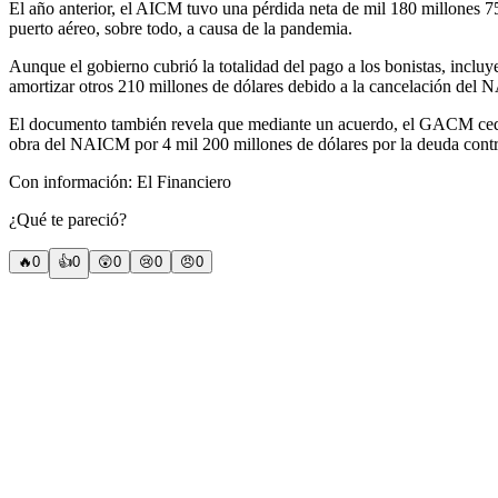
El año anterior, el AICM tuvo una pérdida neta de mil 180 millones 75
puerto aéreo, sobre todo, a causa de la pandemia.
Aunque el gobierno cubrió la totalidad del pago a los bonistas, incluy
amortizar otros 210 millones de dólares debido a la cancelación del 
El documento también revela que mediante un acuerdo, el GACM cedió l
obra del NAICM por 4 mil 200 millones de dólares por la deuda cont
Con información: El Financiero
¿Qué te pareció?
🔥
0
👍
0
😲
0
😢
0
😠
0