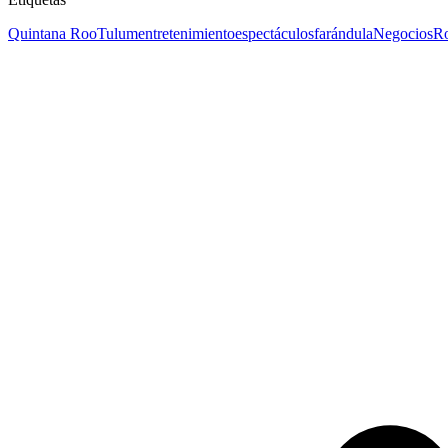
Quintana Roo
Tulum
entretenimiento
espectáculos
farándula
Negocios
Ro