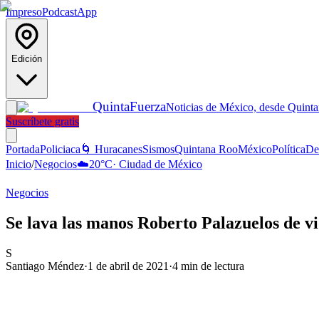
Impreso
Podcast
App
Edición
Quinta
Fuerza
Noticias de México, desde Quint
Suscríbete gratis
Portada
Policiaca
🌀 Huracanes
Sismos
Quintana Roo
México
Política
De
Inicio
/
Negocios
☁️
20
°C
·
Ciudad de México
Negocios
Se lava las manos Roberto Palazuelos de vi
S
Santiago Méndez
·
1 de abril de 2021
·
4
min de lectura