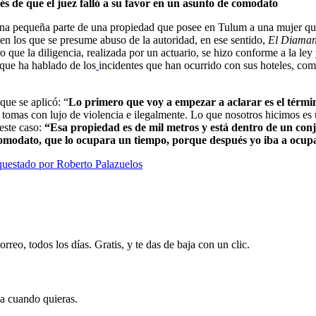
ués de que el juez falló a su favor en un asunto de comodato
na pequeña parte de una propiedad que posee en Tulum a una mujer qu
 en los que se presume abuso de la autoridad, en ese sentido,
El Diaman
ro que la diligencia, realizada por un actuario, se hizo conforme a la 
 que ha hablado de los
incidentes que han ocurrido con sus hoteles, como
que se aplicó: “
Lo primero que voy a empezar a aclarar es el términ
e tomas con lujo de violencia e ilegalmente. Lo que nosotros hicimos es 
este caso:
“Esa propiedad es de mil metros y está dentro de un co
 comodato, que lo ocupara un tiempo, porque después yo iba a ocupa
uestado por Roberto Palazuelos
rreo, todos los días. Gratis, y te das de baja con un clic.
ja cuando quieras.