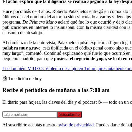
El actor explicó que la diligencia se realizó apegada a la ley desp
Hace poco más de 3 años, Roberto Palazuelos entregó en comodato u
últimos días el nombre del actor ha sido vinculado a varios videoclips
programa,
De Primera Mano
aclaró qué fue lo que ocurrió y dejó cla
publicaciones en internet lo insinuaban. Con la misma claridad con la
el asunto del desalojo.
Al comienzo de la entrevista, Palazuelos quiso explicar la figura legal 
palabra muy grave
, está tipificada en el código penal como algo qu
muy largo”, comentó. Continuó explicando qué fue lo que ocurrió en 
pequeño cuadrito, para que
pusiera el negocio de yoga, se lo di en
Lee también: VIDEO: Violento desalojo en Tulum, presuntamente orq
📰 Tu edición de hoy
Recibe el periódico de mañana a las 7:00 am
El diario para hojear, las claves del día y el podcast ☕ — todo en un co
Suscribirme
Al suscribirte aceptas nuestro
aviso de privacidad
. Puedes darte de ba