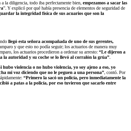
 a la diligencia, todo iba perfectamente bien,
empezamos a sacar las
ra
”. Y explicó por qué había presencia de elementos de seguridad de
ardar la integridad física de sus acuarios que son la
uando
llegó esta señora acompañada de uno de sus gerentes,
n amparo y que esto no podía seguir; los actuarios de manera muy
amparo, los actuarios procedieron a ordenar su arresto:
“Le dijeron a
a la autoridad y su coche se lo llevó al corralón la grúa”
.
i hubo violencia o no hubo violencia, yo soy ajeno a eso, yo
ucha mi voz diciendo que no le peguen a una persona”
, contó. Por
 rápidamente:
“Primero la sacó un policía, pero inmediatamente la
bió a patas a la policía, por eso tuvieron que sacarlo entre