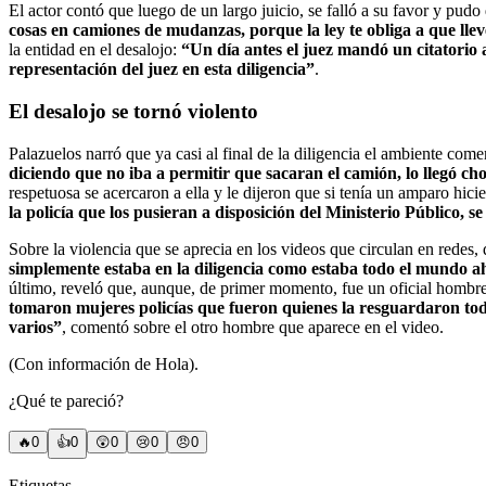
El actor contó que luego de un largo juicio, se falló a su favor y pudo
cosas en camiones de mudanzas, porque la ley te obliga a que ll
la entidad en el desalojo:
“Un día antes el juez mandó un citatorio 
representación del juez en esta diligencia”
.
El desalojo se tornó violento
Palazuelos narró que ya casi al final de la diligencia el ambiente co
diciendo que no iba a permitir que sacaran el camión, lo llegó cho
respetuosa se acercaron a ella y le dijeron que si tenía un amparo hici
la policía que los pusieran a disposición del Ministerio Público, s
Sobre la violencia que se aprecia en los videos que circulan en redes, d
simplemente estaba en la diligencia como estaba todo el mundo ah
último, reveló que, aunque, de primer momento, fue un oficial hombre
tomaron mujeres policías que fueron quienes la resguardaron todo 
varios”
, comentó sobre el otro hombre que aparece en el video.
(Con información de Hola).
¿Qué te pareció?
🔥
0
👍
0
😲
0
😢
0
😠
0
Etiquetas