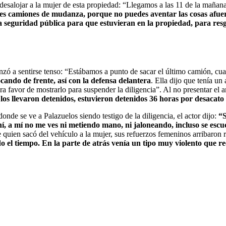
 desalojar a la mujer de esta propiedad: “Llegamos a las 11 de la mañana
eves camiones de mudanza, porque no puedes aventar las cosas afue
a seguridad pública para que estuvieran en la propiedad, para resgu
menzó a sentirse tenso: “Estábamos a punto de sacar el último camión, c
cando de frente, así con la defensa delantera
. Ella dijo que tenía u
era favor de mostrarlo para suspender la diligencia”. Al no presentar el 
e los llevaron detenidos, estuvieron detenidos 36 horas por desacato 
onde se ve a Palazuelos siendo testigo de la diligencia, el actor dijo:
“S
í, a mí no me ves ni metiendo mano, ni jaloneando, incluso se esc
 quien sacó del vehículo a la mujer, sus refuerzos femeninos arribaron
el tiempo. En la parte de atrás venía un tipo muy violento que reci