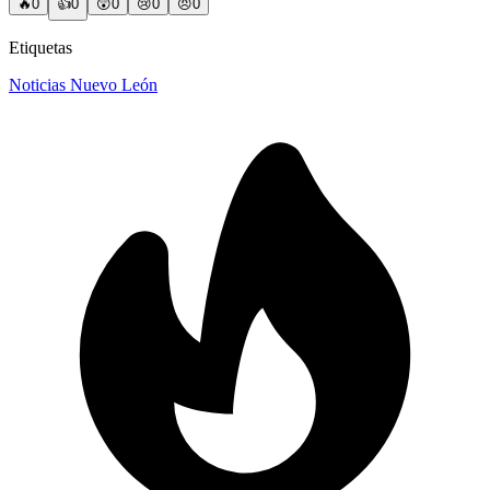
🔥
0
👍
0
😲
0
😢
0
😠
0
Etiquetas
Noticias Nuevo León