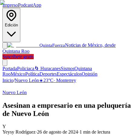
Impreso
Podcast
App
Edición
Noticias de México, desde
Quinta
Fuerza
Quintana Roo
Suscríbete gratis
Portada
Policiaca
🌀 Huracanes
Sismos
Quintana
Roo
México
Política
Deportes
Espectáculos
Opinión
Inicio
/
Nuevo León
☀️
23
°C
·
Monterrey
Nuevo León
Asesinan a empresario en una peluquería
de Nuevo León
Y
Yeysy Rodríguez
·
26 de agosto de 2024
·
1
min de lectura