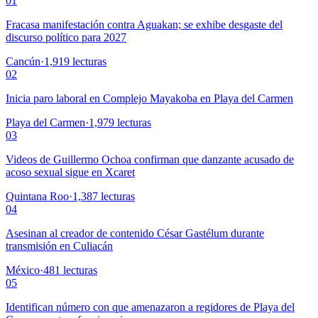
01
Fracasa manifestación contra Aguakan; se exhibe desgaste del
discurso político para 2027
Cancún
·
1,919
lecturas
02
Inicia paro laboral en Complejo Mayakoba en Playa del Carmen
Playa del Carmen
·
1,979
lecturas
03
Videos de Guillermo Ochoa confirman que danzante acusado de
acoso sexual sigue en Xcaret
Quintana Roo
·
1,387
lecturas
04
Asesinan al creador de contenido César Gastélum durante
transmisión en Culiacán
México
·
481
lecturas
05
Identifican número con que amenazaron a regidores de Playa del