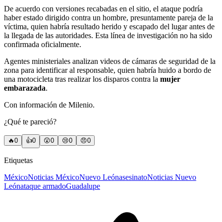
De acuerdo con versiones recabadas en el sitio, el ataque podría
haber estado dirigido contra un hombre, presuntamente pareja de la
víctima, quien habría resultado herido y escapado del lugar antes de
la llegada de las autoridades. Esta línea de investigación no ha sido
confirmada oficialmente.
Agentes ministeriales analizan videos de cámaras de seguridad de la
zona para identificar al responsable, quien habría huido a bordo de
una motocicleta tras realizar los disparos contra la
mujer
embarazada
.
Con información de Milenio.
¿Qué te pareció?
🔥
0
👍
0
😲
0
😢
0
😠
0
Etiquetas
México
Noticias México
Nuevo León
asesinato
Noticias Nuevo
León
ataque armado
Guadalupe