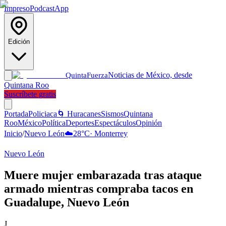
Impreso
Podcast
App
Edición
Noticias de México, desde
Quinta
Fuerza
Quintana Roo
Suscríbete gratis
Portada
Policiaca
🌀 Huracanes
Sismos
Quintana
Roo
México
Política
Deportes
Espectáculos
Opinión
Inicio
/
Nuevo León
☁️
28
°C
·
Monterrey
Nuevo León
Muere mujer embarazada tras ataque
armado mientras compraba tacos en
Guadalupe, Nuevo León
J