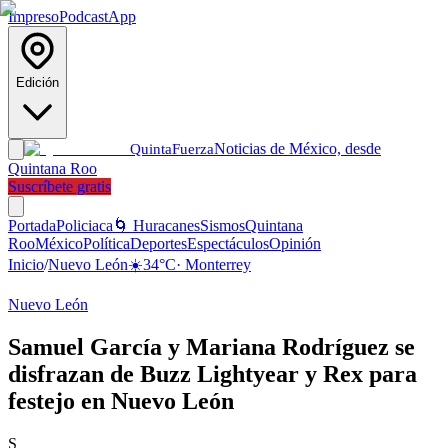
Impreso
Podcast
App
Edición
Noticias de México, desde
Quinta
Fuerza
Quintana Roo
Suscríbete gratis
Portada
Policiaca
🌀 Huracanes
Sismos
Quintana
Roo
México
Política
Deportes
Espectáculos
Opinión
Inicio
/
Nuevo León
☀️
34
°C
·
Monterrey
Nuevo León
Samuel García y Mariana Rodríguez se
disfrazan de Buzz Lightyear y Rex para
festejo en Nuevo León
S