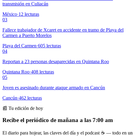
transmisión en Culiacán
México
·
12
lecturas
03
Fallece trabajador de Xcaret en accidente en tramo de Playa del
Carmen a Puerto Morelos
Playa del Carmen
·
605
lecturas
04
Reportan a 23 personas desaparecidas en Quintana Roo
Quintana Roo
·
408
lecturas
05
Joven es asesinado durante ataque armado en Cancún
Cancún
·
462
lecturas
📰 Tu edición de hoy
Recibe el periódico de mañana a las 7:00 am
El diario para hojear, las claves del día y el podcast ☕ — todo en un