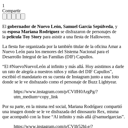
1
Compartir
El
gobernador de Nuevo León, Samuel García Sepúlveda
, y
su
esposa Mariana Rodríguez
se disfrazaron de personajes de
la
película Toy Story
para asistir a una fiesta de Halloween.
La fiesta fue organizada por la también titular de la oficina Amar a
Nuevo León para los menores del Sistema Nacional para el
Desarrollo Integral de las Familias (DIF) Capullos.
“El #NuevoNuevoLeón al infinito y más allá. Hoy asistimos a darle
un rato de alegría a nuestros niños y niñas del DIF Capullos”,
escribió el mandatario en su cuenta de Instagram junto a una foto
donde se le ve disfrazado como el personaje de Buzz Lightyear.
https://www.instagram.com/p/CVlfH0ArgPg/?
utm_medium=copy_link
Por su parte, en la misma red social, Mariana Rodríguez compartió
una imagen donde se le ve disfrazada del dinosaurio Rex, misma
que acompañó con la frase “Al infinito y más allá @samuelgarcias”.
https://www.instagram.com/p/CVlfr52hl-e/?