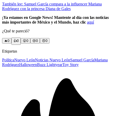
También lee: Samuel García compara a la influencer Mariana
Rodríguez con la princesa Diana de Gales
¡Ya estamos en Google News! Mantente al día con las noticias
más importantes de México y el Mundo, haz clic
aquí
¿Qué te pareció?
🔥
0
👍
0
😲
0
😢
0
😠
0
Etiquetas
Política
Nuevo León
Noticias Nuevo León
Samuel García
Mariana
Rodríguez
Halloween
Buzz Lightyear
Toy Story