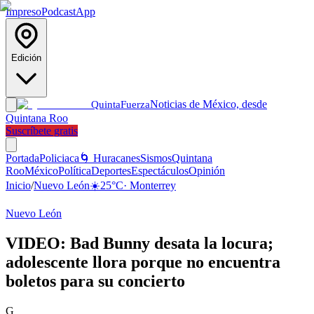
Impreso
Podcast
App
Edición
Noticias de México, desde
Quinta
Fuerza
Quintana Roo
Suscríbete gratis
Portada
Policiaca
🌀 Huracanes
Sismos
Quintana
Roo
México
Política
Deportes
Espectáculos
Opinión
Inicio
/
Nuevo León
☀️
25
°C
·
Monterrey
Nuevo León
VIDEO: Bad Bunny desata la locura;
adolescente llora porque no encuentra
boletos para su concierto
G