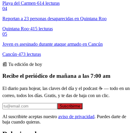
Playa del Carmen
·
614
lecturas
04
Reportan a 23 personas desaparecidas en Quintana Roo
Quintana Roo
·
415
lecturas
05
Joven es asesinado durante ataque armado en Cancún
Cancún
·
473
lecturas
📰 Tu edición de hoy
Recibe el periódico de mañana a las 7:00 am
El diario para hojear, las claves del día y el podcast ☕ — todo en un
correo, todos los días. Gratis, y te das de baja con un clic.
Suscribirme
Al suscribirte aceptas nuestro
aviso de privacidad
. Puedes darte de
baja cuando quieras.