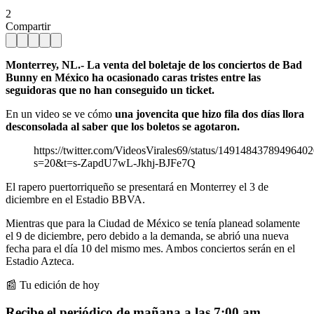
2
Compartir
Monterrey, NL.- La venta del boletaje de los conciertos de Bad
Bunny en México ha ocasionado caras tristes entre las
seguidoras que no han conseguido un ticket.
En un video se ve cómo
una jovencita que hizo fila dos días llora
desconsolada al saber que los boletos se agotaron.
https://twitter.com/VideosVirales69/status/1491484378949640
s=20&t=s-ZapdU7wL-Jkhj-BJFe7Q
El rapero puertorriqueño se presentará en Monterrey el 3 de
diciembre en el Estadio BBVA.
Mientras que para la Ciudad de México se tenía planead solamente
el 9 de diciembre, pero debido a la demanda, se abrió una nueva
fecha para el día 10 del mismo mes. Ambos conciertos serán en el
Estadio Azteca.
📰 Tu edición de hoy
Recibe el periódico de mañana a las 7:00 am