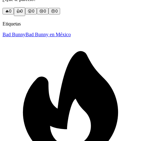
🔥
0
👍
0
😲
0
😢
0
😠
0
Etiquetas
Bad Bunny
Bad Bunny en México