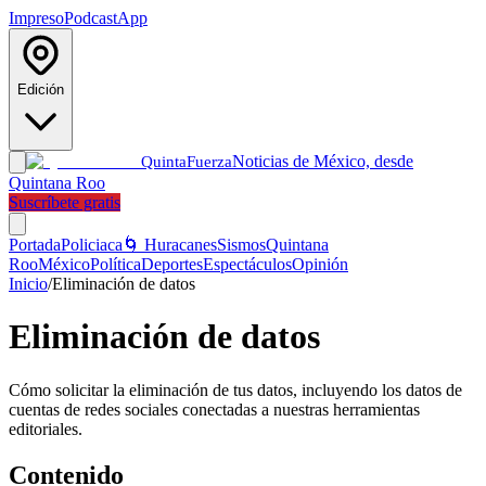
Impreso
Podcast
App
Edición
Noticias de México, desde
Quinta
Fuerza
Quintana Roo
Suscríbete gratis
Portada
Policiaca
🌀 Huracanes
Sismos
Quintana
Roo
México
Política
Deportes
Espectáculos
Opinión
Inicio
/
Eliminación de datos
Eliminación de datos
Cómo solicitar la eliminación de tus datos, incluyendo los datos de
cuentas de redes sociales conectadas a nuestras herramientas
editoriales.
Contenido