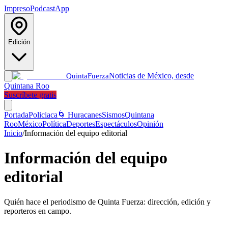
Impreso
Podcast
App
Edición
Noticias de México, desde
Quinta
Fuerza
Quintana Roo
Suscríbete gratis
Portada
Policiaca
🌀 Huracanes
Sismos
Quintana
Roo
México
Política
Deportes
Espectáculos
Opinión
Inicio
/
Información del equipo editorial
Información del equipo
editorial
Quién hace el periodismo de Quinta Fuerza: dirección, edición y
reporteros en campo.