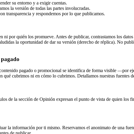
ender su entorno y a exigir cuentas.
mos la versión de todas las partes involucradas.
con transparencia y respondemos por lo que publicamos.
igen ni por quién los promueve. Antes de publicar, contrastamos los da
s aludidas la oportunidad de dar su versión (derecho de réplica). No p
o pagado
 contenido pagado o promocional se identifica de forma visible —por 
 en qué cubrimos ni en cómo lo cubrimos. Detallamos nuestras fuentes d
culos de la sección de Opinión expresan el punto de vista de quien los
luar la información por ti mismo. Reservamos el anonimato de una fuent
antes de publicar.