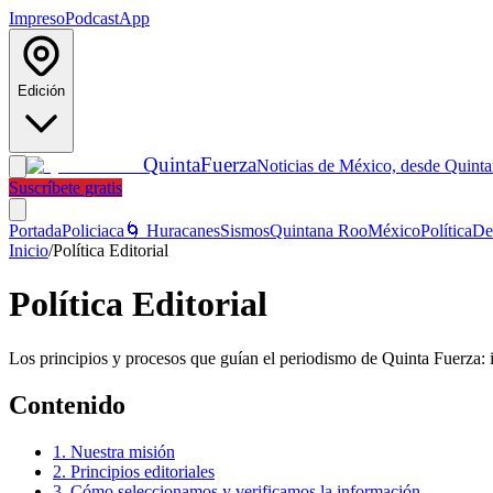
Impreso
Podcast
App
Edición
Quinta
Fuerza
Noticias de México, desde Quint
Suscríbete gratis
Portada
Policiaca
🌀 Huracanes
Sismos
Quintana Roo
México
Política
De
Inicio
/
Política Editorial
Política Editorial
Los principios y procesos que guían el periodismo de Quinta Fuerza: in
Contenido
1. Nuestra misión
2. Principios editoriales
3. Cómo seleccionamos y verificamos la información