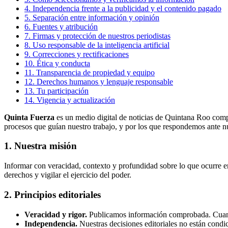
4. Independencia frente a la publicidad y el contenido pagado
5. Separación entre información y opinión
6. Fuentes y atribución
7. Firmas y protección de nuestros periodistas
8. Uso responsable de la inteligencia artificial
9. Correcciones y rectificaciones
10. Ética y conducta
11. Transparencia de propiedad y equipo
12. Derechos humanos y lenguaje responsable
13. Tu participación
14. Vigencia y actualización
Quinta Fuerza
es un medio digital de noticias de Quintana Roo compro
procesos que guían nuestro trabajo, y por los que respondemos ante nu
1. Nuestra misión
Informar con veracidad, contexto y profundidad sobre lo que ocurre e
derechos y vigilar el ejercicio del poder.
2. Principios editoriales
Veracidad y rigor.
Publicamos información comprobada. Cuando
Independencia.
Nuestras decisiones editoriales no están condi