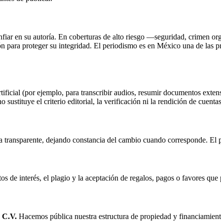
onfiar en su autoría. En coberturas de alto riesgo —seguridad, crimen 
para proteger su integridad. El periodismo es en México una de las pr
ificial (por ejemplo, para transcribir audios, resumir documentos extens
 sustituye el criterio editorial, la verificación ni la rendición de cuent
a transparente, dejando constancia del cambio cuando corresponde. El p
tos de interés, el plagio y la aceptación de regalos, pagos o favores q
 C.V.
Hacemos pública nuestra estructura de propiedad y financiamien