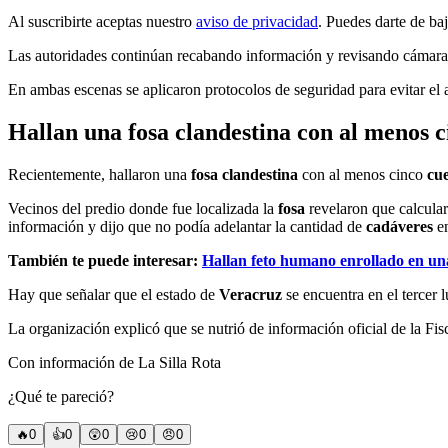
Al suscribirte aceptas nuestro
aviso de privacidad
. Puedes darte de ba
Las autoridades continúan recabando información y revisando cámaras 
En ambas escenas se aplicaron protocolos de seguridad para evitar el a
Hallan una fosa clandestina con al menos 
Recientemente, hallaron una
fosa clandestina
con al menos cinco
cu
Vecinos del predio donde fue localizada la
fosa
revelaron que calcul
información y dijo que no podía adelantar la cantidad de
cadáveres
e
También te puede interesar:
Hallan feto humano enrollado en un
Hay que señalar que el estado de
Veracruz
se encuentra en el tercer 
La organización explicó que se nutrió de información oficial de la Fis
Con información de La Silla Rota
¿Qué te pareció?
🔥
0
👍
0
😲
0
😢
0
😠
0