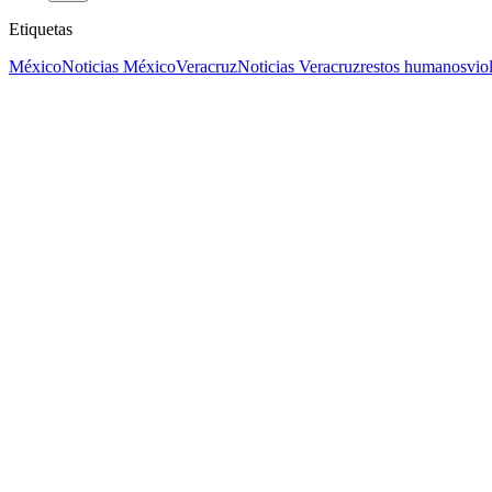
Etiquetas
México
Noticias México
Veracruz
Noticias Veracruz
restos humanos
vio