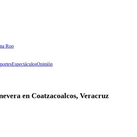
ana Roo
portes
Espectáculos
Opinión
evera en Coatzacoalcos, Veracruz