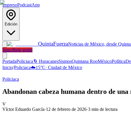
Impreso
Podcast
App
Edición
Quinta
Fuerza
Noticias de México, desde Quint
Suscríbete gratis
Portada
Policiaca
🌀 Huracanes
Sismos
Quintana Roo
México
Política
De
Inicio
/
Policiaca
☁️
15
°C
·
Ciudad de México
Policiaca
Abandonan cabeza humana dentro de una n
V
Víctor Eduardo García
·
12 de febrero de 2026
·
3
min de lectura