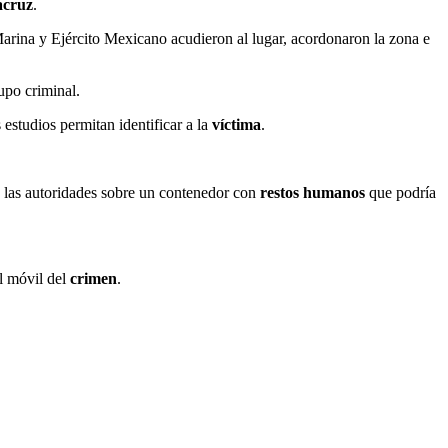
acruz
.
e Marina y Ejército Mexicano acudieron al lugar, acordonaron la zona e
upo criminal.
estudios permitan identificar a la
víctima
.
a las autoridades sobre un contenedor con
restos humanos
que podría
el móvil del
crimen
.