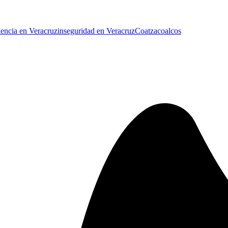
lencia en Veracruz
inseguridad en Veracruz
Coatzacoalcos