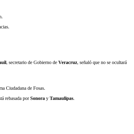
n.
cias.
uil
, secretario de Gobierno de
Veracruz
, señaló que no se ocultará
orma Ciudadana de Fosas.
está rebasada por
Sonora
y
Tamaulipas
.