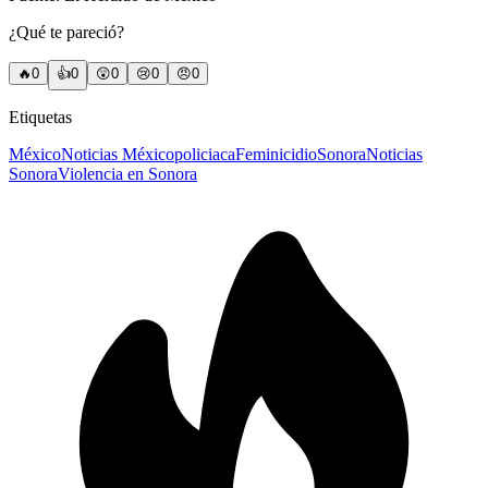
¿Qué te pareció?
🔥
0
👍
0
😲
0
😢
0
😠
0
Etiquetas
México
Noticias México
policiaca
Feminicidio
Sonora
Noticias
Sonora
Violencia en Sonora