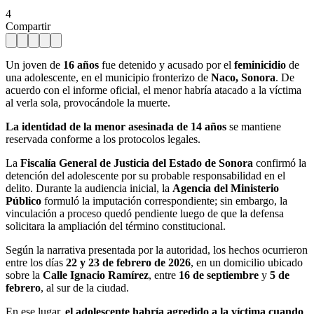
4
Compartir
Un joven de
16 años
fue detenido y acusado por el
feminicidio
de
una adolescente, en el municipio fronterizo de
Naco, Sonora
. De
acuerdo con el informe oficial, el menor habría atacado a la víctima
al verla sola, provocándole la muerte.
La identidad de la menor asesinada de 14 años
se mantiene
reservada conforme a los protocolos legales.
La
Fiscalía General de Justicia del Estado de Sonora
confirmó la
detención del adolescente por su probable responsabilidad en el
delito. Durante la audiencia inicial, la
Agencia del Ministerio
Público
formuló la imputación correspondiente; sin embargo, la
vinculación a proceso quedó pendiente luego de que la defensa
solicitara la ampliación del término constitucional.
Según la narrativa presentada por la autoridad, los hechos ocurrieron
entre los días
22 y 23 de febrero de 2026
, en un domicilio ubicado
sobre la
Calle Ignacio Ramírez
, entre
16 de septiembre
y
5 de
febrero
, al sur de la ciudad.
En ese lugar,
el adolescente habría agredido a la víctima cuando