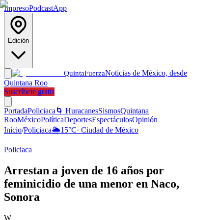
Impreso
Podcast
App
Edición
Noticias de México, desde
Quinta
Fuerza
Quintana Roo
Suscríbete gratis
Portada
Policiaca
🌀 Huracanes
Sismos
Quintana
Roo
México
Política
Deportes
Espectáculos
Opinión
Inicio
/
Policiaca
🌦️
15
°C
·
Ciudad de México
Policiaca
Arrestan a joven de 16 años por
feminicidio de una menor en Naco,
Sonora
W