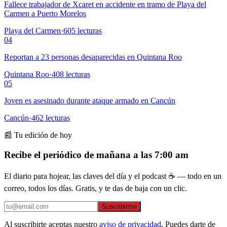
Fallece trabajador de Xcaret en accidente en tramo de Playa del
Carmen a Puerto Morelos
Playa del Carmen
·
605
lecturas
04
Reportan a 23 personas desaparecidas en Quintana Roo
Quintana Roo
·
408
lecturas
05
Joven es asesinado durante ataque armado en Cancún
Cancún
·
462
lecturas
📰 Tu edición de hoy
Recibe el periódico de mañana a las 7:00 am
El diario para hojear, las claves del día y el podcast ☕ — todo en un
correo, todos los días. Gratis, y te das de baja con un clic.
Suscribirme
Al suscribirte aceptas nuestro
aviso de privacidad
. Puedes darte de