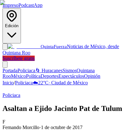
Impreso
Podcast
App
Edición
Noticias de México, desde
Quinta
Fuerza
Quintana Roo
Suscríbete gratis
Portada
Policiaca
🌀 Huracanes
Sismos
Quintana
Roo
México
Política
Deportes
Espectáculos
Opinión
Inicio
/
Policiaca
☁️
22
°C
·
Ciudad de México
Policiaca
Asaltan a Ejido Jacinto Pat de Tulum
F
Fernando Morcillo
·
1 de octubre de 2017