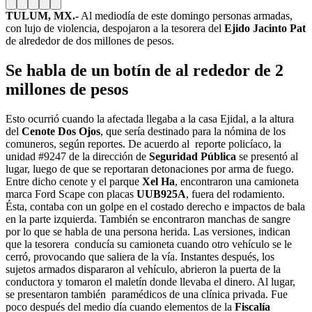
TULUM, MX.-
Al mediodía de este domingo personas armadas,
con lujo de violencia, despojaron a la tesorera del
Ejido Jacinto Pat
de alrededor de dos millones de pesos.
Se habla de un botín de al rededor de 2
millones de pesos
Esto ocurrió cuando la afectada llegaba a la casa Ejidal, a la altura
del
Cenote Dos Ojos
, que sería destinado para la nómina de los
comuneros, según reportes. De acuerdo al reporte policíaco, la
unidad #9247 de la dirección de
Seguridad Pública
se presentó al
lugar, luego de que se reportaran detonaciones por arma de fuego.
Entre dicho cenote y el parque
Xel Ha
, encontraron una camioneta
marca Ford Scape con placas
UUB925A
, fuera del rodamiento.
Ésta, contaba con un golpe en el costado derecho e impactos de bala
en la parte izquierda. También se encontraron manchas de sangre
por lo que se habla de una persona herida. Las versiones, indican
que la tesorera conducía su camioneta cuando otro vehículo se le
cerró, provocando que saliera de la vía. Instantes después, los
sujetos armados dispararon al vehículo, abrieron la puerta de la
conductora y tomaron el maletín donde llevaba el dinero. Al lugar,
se presentaron también paramédicos de una clínica privada. Fue
poco después del medio día cuando elementos de la
Fiscalía