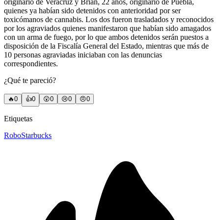
originario de Veracruz y Brian, 22 años, originario de Puebla,
quienes ya habían sido detenidos con anterioridad por ser
toxicómanos de cannabis. Los dos fueron trasladados y reconocidos
por los agraviados quienes manifestaron que habían sido amagados
con un arma de fuego, por lo que ambos detenidos serán puestos a
disposición de la Fiscalía General del Estado, mientras que más de
10 personas agraviadas iniciaban con las denuncias
correspondientes.
¿Qué te pareció?
🔥
0
👍
0
😲
0
😢
0
😠
0
Etiquetas
Robo
Starbucks