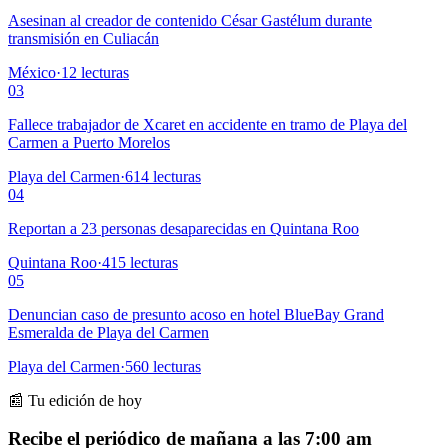
Asesinan al creador de contenido César Gastélum durante
transmisión en Culiacán
México
·
12
lecturas
03
Fallece trabajador de Xcaret en accidente en tramo de Playa del
Carmen a Puerto Morelos
Playa del Carmen
·
614
lecturas
04
Reportan a 23 personas desaparecidas en Quintana Roo
Quintana Roo
·
415
lecturas
05
Denuncian caso de presunto acoso en hotel BlueBay Grand
Esmeralda de Playa del Carmen
Playa del Carmen
·
560
lecturas
📰 Tu edición de hoy
Recibe el periódico de mañana a las 7:00 am