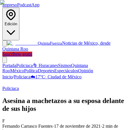
Impreso
Podcast
App
Edición
Noticias de México, desde
Quinta
Fuerza
Quintana Roo
Suscríbete gratis
Portada
Policiaca
🌀 Huracanes
Sismos
Quintana
Roo
México
Política
Deportes
Espectáculos
Opinión
Inicio
/
Policiaca
☁️
17
°C
·
Ciudad de México
Policiaca
Asesina a machetazos a su esposa delante
de sus hijos
F
Fernando Carrasco Fuentes
·
17 de noviembre de 2021
·
2
min de