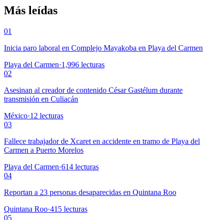
Más leídas
01
Inicia paro laboral en Complejo Mayakoba en Playa del Carmen
Playa del Carmen
·
1,996
lecturas
02
Asesinan al creador de contenido César Gastélum durante
transmisión en Culiacán
México
·
12
lecturas
03
Fallece trabajador de Xcaret en accidente en tramo de Playa del
Carmen a Puerto Morelos
Playa del Carmen
·
614
lecturas
04
Reportan a 23 personas desaparecidas en Quintana Roo
Quintana Roo
·
415
lecturas
05