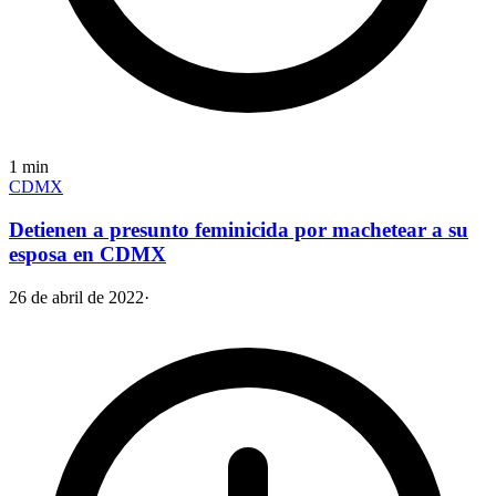
1
min
CDMX
Detienen a presunto feminicida por machetear a su
esposa en CDMX
26 de abril de 2022
·