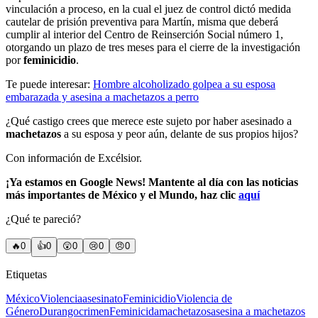
vinculación a proceso, en la cual el juez de control dictó medida
cautelar de prisión preventiva para Martín, misma que deberá
cumplir al interior del Centro de Reinserción Social número 1,
otorgando un plazo de tres meses para el cierre de la investigación
por
feminicidio
.
Te puede interesar:
Hombre alcoholizado golpea a su esposa
embarazada y asesina a machetazos a perro
¿Qué castigo crees que merece este sujeto por haber asesinado a
machetazos
a su esposa y peor aún, delante de sus propios hijos?
Con información de Excélsior.
¡Ya estamos en Google News! Mantente al día con las noticias
más importantes de México y el Mundo, haz clic
aquí
¿Qué te pareció?
🔥
0
👍
0
😲
0
😢
0
😠
0
Etiquetas
México
Violencia
asesinato
Feminicidio
Violencia de
Género
Durango
crimen
Feminicida
machetazos
asesina a machetazos