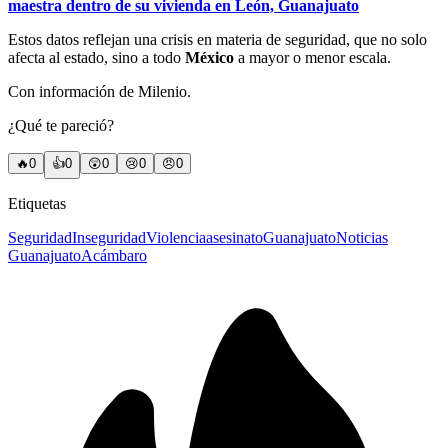
maestra dentro de su vivienda en León, Guanajuato
Estos datos reflejan una crisis en materia de seguridad, que no solo
afecta al estado, sino a todo
México
a mayor o menor escala.
Con información de Milenio.
¿Qué te pareció?
🔥
0
👍
0
😲
0
😢
0
😠
0
Etiquetas
Seguridad
Inseguridad
Violencia
asesinato
Guanajuato
Noticias
Guanajuato
Acámbaro