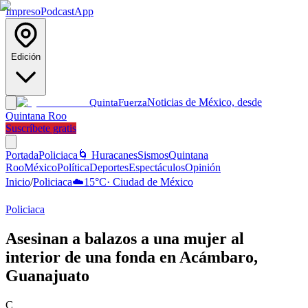
Impreso
Podcast
App
Edición
Noticias de México, desde
Quinta
Fuerza
Quintana Roo
Suscríbete gratis
Portada
Policiaca
🌀 Huracanes
Sismos
Quintana
Roo
México
Política
Deportes
Espectáculos
Opinión
Inicio
/
Policiaca
☁️
15
°C
·
Ciudad de México
Policiaca
Asesinan a balazos a una mujer al
interior de una fonda en Acámbaro,
Guanajuato
C