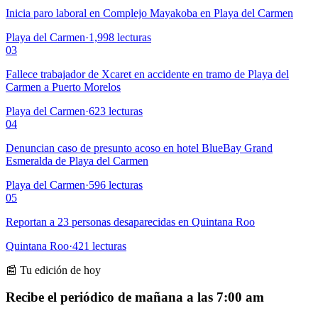
Inicia paro laboral en Complejo Mayakoba en Playa del Carmen
Playa del Carmen
·
1,998
lecturas
03
Fallece trabajador de Xcaret en accidente en tramo de Playa del
Carmen a Puerto Morelos
Playa del Carmen
·
623
lecturas
04
Denuncian caso de presunto acoso en hotel BlueBay Grand
Esmeralda de Playa del Carmen
Playa del Carmen
·
596
lecturas
05
Reportan a 23 personas desaparecidas en Quintana Roo
Quintana Roo
·
421
lecturas
📰 Tu edición de hoy
Recibe el periódico de mañana a las 7:00 am