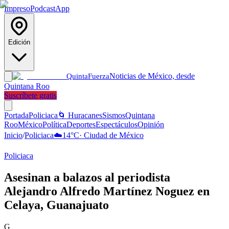
Impreso
Podcast
App
Edición
Noticias de México, desde
Quinta
Fuerza
Quintana Roo
Suscríbete gratis
Portada
Policiaca
🌀 Huracanes
Sismos
Quintana
Roo
México
Política
Deportes
Espectáculos
Opinión
Inicio
/
Policiaca
☁️
14
°C
·
Ciudad de México
Policiaca
Asesinan a balazos al periodista
Alejandro Alfredo Martínez Noguez en
Celaya, Guanajuato
G