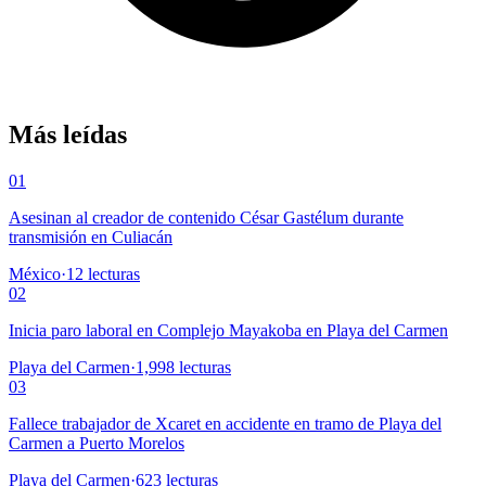
Más leídas
01
Asesinan al creador de contenido César Gastélum durante
transmisión en Culiacán
México
·
12
lecturas
02
Inicia paro laboral en Complejo Mayakoba en Playa del Carmen
Playa del Carmen
·
1,998
lecturas
03
Fallece trabajador de Xcaret en accidente en tramo de Playa del
Carmen a Puerto Morelos
Playa del Carmen
·
623
lecturas