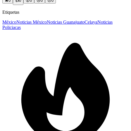
🔥
0
👍
0
😲
0
😢
0
😠
0
Etiquetas
México
Noticias México
Noticias Guanajuato
Celaya
Noticias
Policiacas