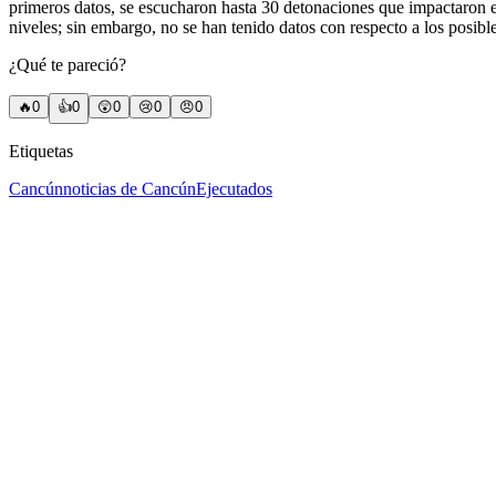
primeros datos, se escucharon hasta 30 detonaciones que impactaron e
niveles; sin embargo, no se han tenido datos con respecto a los posibl
¿Qué te pareció?
🔥
0
👍
0
😲
0
😢
0
😠
0
Etiquetas
Cancún
noticias de Cancún
Ejecutados