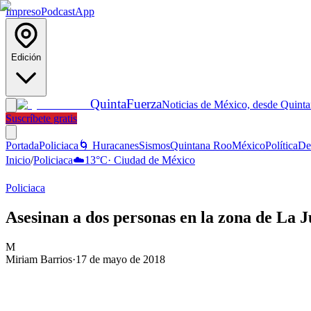
Impreso
Podcast
App
Edición
Quinta
Fuerza
Noticias de México, desde Quint
Suscríbete gratis
Portada
Policiaca
🌀 Huracanes
Sismos
Quintana Roo
México
Política
De
Inicio
/
Policiaca
☁️
13
°C
·
Ciudad de México
Policiaca
Asesinan a dos personas en la zona de La 
M
Miriam Barrios
·
17 de mayo de 2018