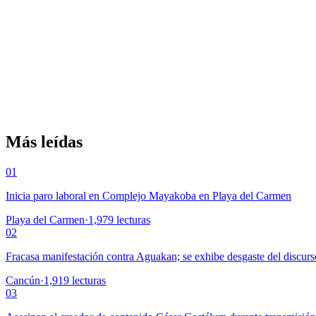
Más leídas
01
Inicia paro laboral en Complejo Mayakoba en Playa del Carmen
Playa del Carmen
·
1,979
lecturas
02
Fracasa manifestación contra Aguakan; se exhibe desgaste del discurs
Cancún
·
1,919
lecturas
03