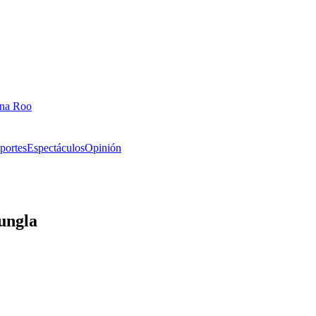
ana Roo
portes
Espectáculos
Opinión
Jungla