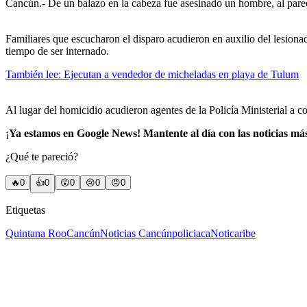
Cancún.- De un balazo en la cabeza fue asesinado un hombre, al pare
Familiares que escucharon el disparo acudieron en auxilio del lesiona
tiempo de ser internado.
También lee: Ejecutan a vendedor de micheladas en playa de Tulum
Al lugar del homicidio acudieron agentes de la Policía Ministerial a c
¡
Ya estamos en Google News! Mantente al día con las noticias má
¿Qué te pareció?
🔥
0
👍
0
😲
0
😢
0
😠
0
Etiquetas
Quintana Roo
Cancún
Noticias Cancún
policiaca
Noticaribe