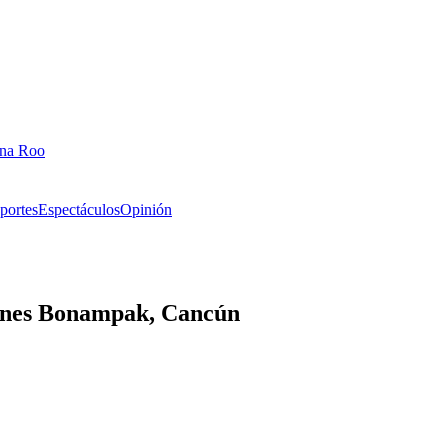
ana Roo
portes
Espectáculos
Opinión
dines Bonampak, Cancún