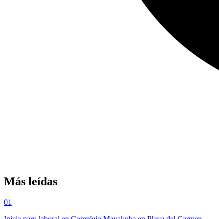
Más leídas
01
Inicia paro laboral en Complejo Mayakoba en Playa del Carmen