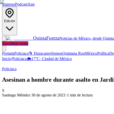
Impreso
Podcast
App
Edición
Quinta
Fuerza
Noticias de México, desde Quint
Suscríbete gratis
Portada
Policiaca
🌀 Huracanes
Sismos
Quintana Roo
México
Política
De
Inicio
/
Policiaca
🌦️
17
°C
·
Ciudad de México
Policiaca
Asesinan a hombre durante asalto en Jar
S
Santiago Méndez
·
30 de agosto de 2021
·
1
min de lectura