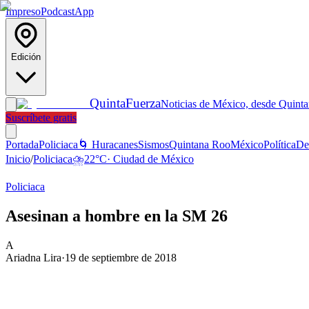
Impreso
Podcast
App
Edición
Quinta
Fuerza
Noticias de México, desde Quint
Suscríbete gratis
Portada
Policiaca
🌀 Huracanes
Sismos
Quintana Roo
México
Política
De
Inicio
/
Policiaca
⛈️
22
°C
·
Ciudad de México
Policiaca
Asesinan a hombre en la SM 26
A
Ariadna Lira
·
19 de septiembre de 2018