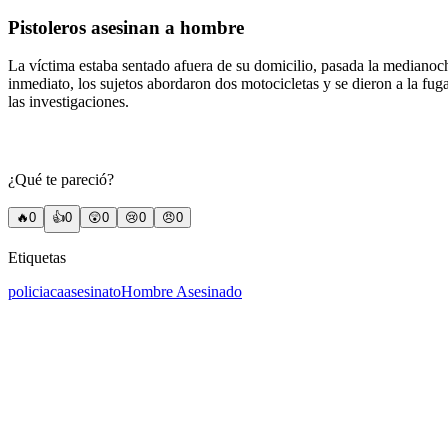
Pistoleros asesinan a hombre
La víctima estaba sentado afuera de su domicilio, pasada la medianoc
inmediato, los sujetos abordaron dos motocicletas y se dieron a la fug
las investigaciones.
¿Qué te pareció?
🔥
0
👍
0
😲
0
😢
0
😠
0
Etiquetas
policiaca
asesinato
Hombre Asesinado