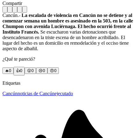
Compartir
Cancún.-
La escalada de violencia en Cancún no se detiene y al
comenzar semana un hombre es asesinado en la 503, en la calle
Chumpon con avenida Luciérnaga.
El hecho ocurrió frente al
Instituto Francés.
Se escucharon varias detonaciones que
desencadenaron en la triste escena de un hombre acribillado. El
lugar del hecho es un domicilio en remodelación y el occiso tiene
aspecto de albañil.
¿Qué te pareció?
🔥
0
👍
0
😲
0
😢
0
😠
0
Etiquetas
Cancún
noticias de Cancún
ejecutado