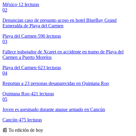
México
·
12
lecturas
02
Denuncian caso de presunto acoso en hotel BlueBay Grand
Esmeralda de Playa del Carmen
Playa del Carmen
·
596
lecturas
03
Fallece trabajador de Xcaret en accidente en tramo de Playa del
Carmen a Puerto Morelos
Playa del Carmen
·
623
lecturas
04
Reportan a 23 personas desaparecidas en Quintana Roo
Quintana Roo
·
421
lecturas
05
Joven es asesinado durante ataque armado en Cancún
Cancún
·
475
lecturas
📰 Tu edición de hoy