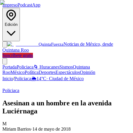
Impreso
Podcast
App
Edición
Noticias de México, desde
Quinta
Fuerza
Quintana Roo
Suscríbete gratis
Portada
Policiaca
🌀 Huracanes
Sismos
Quintana
Roo
México
Política
Deportes
Espectáculos
Opinión
Inicio
/
Policiaca
🌦️
14
°C
·
Ciudad de México
Policiaca
Asesinan a un hombre en la avenida
Luciérnaga
M
Miriam Barrios
·
14 de mayo de 2018