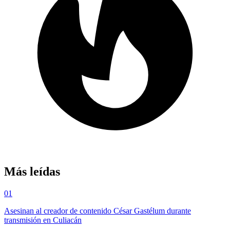
Más leídas
01
Asesinan al creador de contenido César Gastélum durante
transmisión en Culiacán