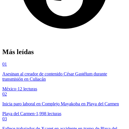
Más leídas
01
Asesinan al creador de contenido César Gastélum durante
transmisión en Culiacán
México
·
12
lecturas
02
Inicia paro laboral en Complejo Mayakoba en Playa del Carmen
Playa del Carmen
·
1,998
lecturas
03
Fallece trabajador de Xcaret en accidente en tramo de Playa del