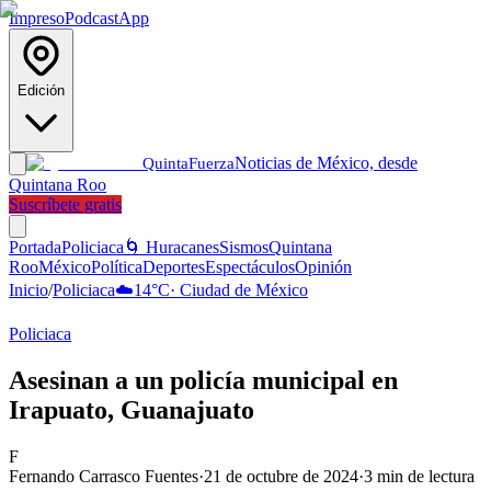
Impreso
Podcast
App
Edición
Noticias de México, desde
Quinta
Fuerza
Quintana Roo
Suscríbete gratis
Portada
Policiaca
🌀 Huracanes
Sismos
Quintana
Roo
México
Política
Deportes
Espectáculos
Opinión
Inicio
/
Policiaca
☁️
14
°C
·
Ciudad de México
Policiaca
Asesinan a un policía municipal en
Irapuato, Guanajuato
F
Fernando Carrasco Fuentes
·
21 de octubre de 2024
·
3
min de lectura