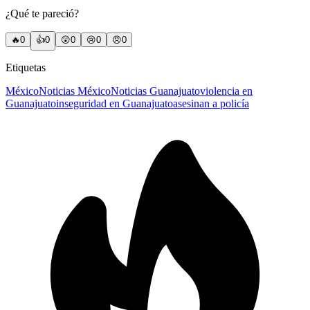
¿Qué te pareció?
🔥
0
👍
0
😲
0
😢
0
😠
0
Etiquetas
México
Noticias México
Noticias Guanajuato
violencia en
Guanajuato
inseguridad en Guanajuato
asesinan a policía