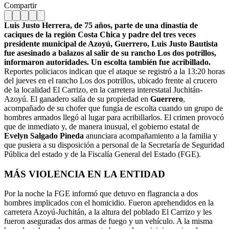
Compartir
Luis Justo Herrera, de 75 años, parte de una dinastía de
caciques de la región Costa Chica y padre del tres veces
presidente municipal de Azoyú, Guerrero, Luis Justo Bautista
fue asesinado a balazos al salir de su rancho Los dos potrillos,
informaron autoridades. Un escolta también fue acribillado.
Reportes policiacos indican que el ataque se registró a la 13:20 horas
del jueves en el rancho Los dos potrillos, ubicado frente al crucero
de la localidad El Carrizo, en la carretera interestatal Juchitán-
Azoyú. El ganadero salía de su propiedad en
Guerrero
,
acompañado de su chofer que fungía de escolta cuando un grupo de
hombres armados llegó al lugar para acribillarlos. El crimen provocó
que de inmediato y, de manera inusual, el gobierno estatal de
Evelyn Salgado Pineda
anunciara acompañamiento a la familia y
que pusiera a su disposición a personal de la Secretaría de Seguridad
Pública del estado y de la Fiscalía General del Estado (FGE).
MÁS VIOLENCIA EN LA ENTIDAD
Por la noche la FGE informó que detuvo en flagrancia a dos
hombres implicados con el homicidio. Fueron aprehendidos en la
carretera Azoyú-Juchitán, a la altura del poblado El Carrizo y les
fueron aseguradas dos armas de fuego y un vehículo. A la misma