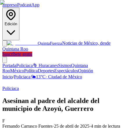
Impreso
Podcast
App
Edición
Noticias de México, desde
Quinta
Fuerza
Quintana Roo
Suscríbete gratis
Portada
Policiaca
🌀 Huracanes
Sismos
Quintana
Roo
México
Política
Deportes
Espectáculos
Opinión
Inicio
/
Policiaca
🌤️
13
°C
·
Ciudad de México
Policiaca
Asesinan al padre del alcalde del
municipio de Azoyú, Guerrero
F
Fernando Carrasco Fuentes
·
25 de abril de 2025
·
4
min de lectura