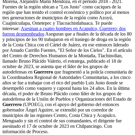
Morena, Alejandro Marín Mendoza, en el periodo 2018 - 2021.
Fuentes de la región ubican a "Los Justo" como caciques de la
región que han tenido el control económico y político por al menos
tres generaciones de municipios de la región como Azoyú,
Cuajinicuilapa, Ometepec y Tlacoachistlahuaca. Te puede
interesar:
Asesinan a cuatro hombres en Acapulco, Guerrero; dos
fueron desmembrados
Aseguran que a finales de la década de los 80
y principios de los 90 trabajaron en el trasiego de droga en la región
de la Costa Chica con el Cártel de Juárez, en ese entonces liderado
por Amado Carrillo Fuentes, "El Señor de los Cielos". En el artículo
del Centro de Derechos Humanos de la Montaña, Tlachinollan,
llamado Bruno Plácido Valerio, el estratega, publicado el 18 de
octubre de 2023, se asienta que el líder de los grupos de
autodefensas en
Guerrero
que fragmentó a la policía comunitaria de
la Coordinadora Regional de Autoridades Comunitarias, a los cinco
años se fue a trabajar con el rico del pueblo Luis Justo donde se
desempeñó como vaquero y caporal hasta los 24 años. En la última
década, el poder de Bruno Plácido como líder de los grupos de
autodefensa de la Unión de Pueblos y Organizaciones del Estado de
Guerrero
(UPOEG), con el apoyo del gobierno del entonces
gobernador Ángel Aguirre, se extendió por un corredor de
municipios de las regiones Centro, Costa Chica y Acapulco.
Menguado y sin el control de sus comandantes, el dirigente fue
asesinado el 17 de octubre de 2023 en Chilpancingo. Con
información de Proceso.