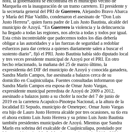
hora, la gobernadora se encontraba en el municipio vecino de
Marquelia en la inauguración de un tramo carretero. El presidente y
la secretaria general del PRI de
Guerrero
, Alejandro Bravo Abarca
y María del Pilar Vadillo, condenaron el asesinato de “Don Luis
Justo Herrera”, quien fuera padre de Luis Justo Bautista, alcalde del
municipio de Azoyú. “En
Guerrero
la violencia y la delincuencia
ha llegado a todas las regiones, nos afecta a todas y todos por igual.
Esta crisis incontrolable que padecemos todos los días debería
obligar a las autoridades y a las fuerzas de seguridad a redoblar
esfuerzos para dar certeza a quienes diariamente salen a buscar el
sustento diario”, fijó el PRI. Justo Bautista había sido diputado local
y tres veces presidente municipal de Azoyú por el PRI. En otro
hecho relacionado, la mañana del 25 de marzo último, la
expresidenta del DIF del municipio de Azoyú y conocida ganadera,
Sandra Marín Campos, fue asesinada a balazos cerca de su
domicilio en Cuajinicuilapa. Fuentes consultadas informaron que
Sandra Marín Campos era esposa de Omar Justo Vargas,
expresidente municipal perredista de Azoyú de 2009 a 2012,
asesinado a balazos junto a su chofer la noche del 7 de junio de
2019 en la carretera Acapulco-Pinotepa Nacional, a la altura de la
localidad El Sepudo, municipio de Ometepec. Omar Justo Vargas
era hijo de Lauro Justo Herrera alcalde por tres ocasiones, su tío era
el ahora extinto Luis Justo Herrera y su primo Luis Justo Bautista
también presidentes municipales de Azoyú. Mientras que Sandra
Marín era sobrina del exalcalde de Cuajinicuilapa, postulado por