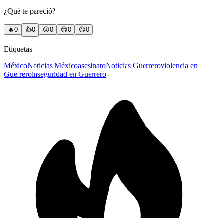
¿Qué te pareció?
🔥
0
👍
0
😲
0
😢
0
😠
0
Etiquetas
México
Noticias México
asesinato
Noticias Guerrero
violencia en
Guerrero
inseguridad en Guerrero