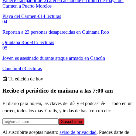
Fallece trabajador de Xcaret en accidente en tramo de Playa del
Carmen a Puerto Morelos
Playa del Carmen
·
614
lecturas
04
Reportan a 23 personas desaparecidas en Quintana Roo
Quintana Roo
·
415
lecturas
05
Joven es asesinado durante ataque armado en Cancún
Cancún
·
473
lecturas
📰 Tu edición de hoy
Recibe el periódico de mañana a las 7:00 am
El diario para hojear, las claves del día y el podcast ☕ — todo en un
correo, todos los días. Gratis, y te das de baja con un clic.
Suscribirme
Al suscribirte aceptas nuestro
aviso de privacidad
. Puedes darte de