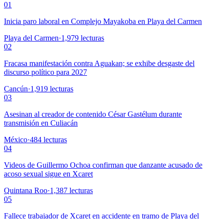
01
Inicia paro laboral en Complejo Mayakoba en Playa del Carmen
Playa del Carmen
·
1,979
lecturas
02
Fracasa manifestación contra Aguakan; se exhibe desgaste del
discurso político para 2027
Cancún
·
1,919
lecturas
03
Asesinan al creador de contenido César Gastélum durante
transmisión en Culiacán
México
·
484
lecturas
04
Videos de Guillermo Ochoa confirman que danzante acusado de
acoso sexual sigue en Xcaret
Quintana Roo
·
1,387
lecturas
05
Fallece trabajador de Xcaret en accidente en tramo de Playa del