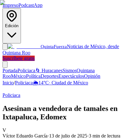
Impreso
Podcast
App
Edición
Noticias de México, desde
Quinta
Fuerza
Quintana Roo
Suscríbete gratis
Portada
Policiaca
🌀 Huracanes
Sismos
Quintana
Roo
México
Política
Deportes
Espectáculos
Opinión
Inicio
/
Policiaca
🌦️
14
°C
·
Ciudad de México
Policiaca
Asesinan a vendedora de tamales en
Ixtapaluca, Edomex
V
Víctor Eduardo García
·
13 de julio de 2025
·
3
min de lectura