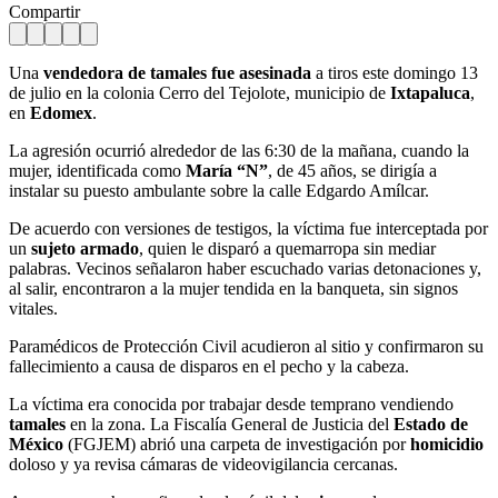
Compartir
Una
vendedora de tamales fue asesinada
a tiros este domingo 13
de julio en la colonia Cerro del Tejolote, municipio de
Ixtapaluca
,
en
Edomex
.
La agresión ocurrió alrededor de las 6:30 de la mañana, cuando la
mujer, identificada como
María “N”
, de 45 años, se dirigía a
instalar su puesto ambulante sobre la calle Edgardo Amílcar.
De acuerdo con versiones de testigos, la víctima fue interceptada por
un
sujeto armado
, quien le disparó a quemarropa sin mediar
palabras. Vecinos señalaron haber escuchado varias detonaciones y,
al salir, encontraron a la mujer tendida en la banqueta, sin signos
vitales.
Paramédicos de Protección Civil acudieron al sitio y confirmaron su
fallecimiento a causa de disparos en el pecho y la cabeza.
La víctima era conocida por trabajar desde temprano vendiendo
tamales
en la zona. La Fiscalía General de Justicia del
Estado de
México
(FGJEM) abrió una carpeta de investigación por
homicidio
doloso y ya revisa cámaras de videovigilancia cercanas.