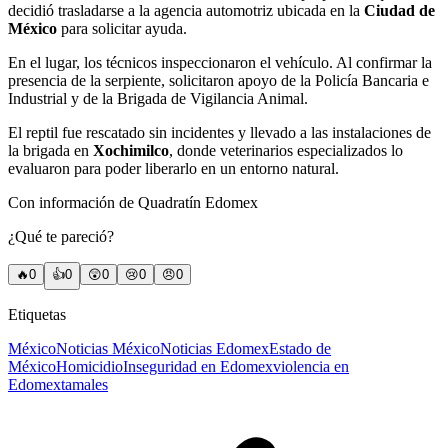
decidió trasladarse a la agencia automotriz ubicada en la
Ciudad de
México
para solicitar ayuda.
En el lugar, los técnicos inspeccionaron el vehículo. Al confirmar la
presencia de la serpiente, solicitaron apoyo de la Policía Bancaria e
Industrial y de la Brigada de Vigilancia Animal.
El reptil fue rescatado sin incidentes y llevado a las instalaciones de
la brigada en
Xochimilco
, donde veterinarios especializados lo
evaluaron para poder liberarlo en un entorno natural.
Con información de Quadratín Edomex
¿Qué te pareció?
🔥
0
👍
0
😲
0
😢
0
😠
0
Etiquetas
México
Noticias México
Noticias Edomex
Estado de
México
Homicidio
Inseguridad en Edomex
violencia en
Edomex
tamales