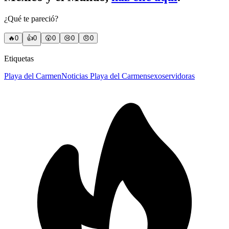
¿Qué te pareció?
🔥
0
👍
0
😲
0
😢
0
😠
0
Etiquetas
Playa del Carmen
Noticias Playa del Carmen
sexoservidoras