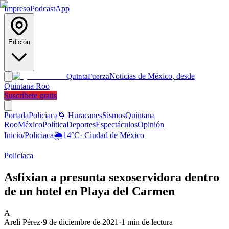
Impreso
Podcast
App
Edición
Noticias de México, desde
Quinta
Fuerza
Quintana Roo
Suscríbete gratis
Portada
Policiaca
🌀 Huracanes
Sismos
Quintana
Roo
México
Política
Deportes
Espectáculos
Opinión
Inicio
/
Policiaca
🌦️
14
°C
·
Ciudad de México
Policiaca
Asfixian a presunta sexoservidora dentro
de un hotel en Playa del Carmen
A
Areli Pérez
·
9 de diciembre de 2021
·
1
min de lectura