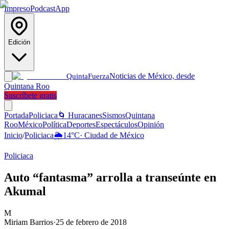
Impreso
Podcast
App
Edición
Noticias de México, desde
Quinta
Fuerza
Quintana Roo
Suscríbete gratis
Portada
Policiaca
🌀 Huracanes
Sismos
Quintana
Roo
México
Política
Deportes
Espectáculos
Opinión
Inicio
/
Policiaca
🌦️
14
°C
·
Ciudad de México
Policiaca
Auto “fantasma” arrolla a transeúnte en
Akumal
M
Miriam Barrios
·
25 de febrero de 2018