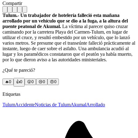
Compartir
Tulum.- Un trabajador de hotelería falleció esta mañana
arrollado por un vehículo que se dio a la fuga, a la altura del
puente peatonal de Akumal.
La víctima al parecer quiso cruzar
caminando por la carretera Playa del Carmen-Tulum, en lugar de
utilizar el cruce, y resultó embestido por un vehículo, que lo lanzó
varios metros. Se presume que el transeúnte falleció prácticamente al
instante, luego de caer sobre el asfalto. Una ambulancia acudió al
lugar y los paramédicos constataron que el peatón ya había muerto,
por lo que dieron aviso a las autoridades ministeriales.
¿Qué te pareció?
🔥
0
👍
0
😲
0
😢
0
😠
0
Etiquetas
Tulum
Accidente
Noticias de Tulum
Akumal
Arrollado