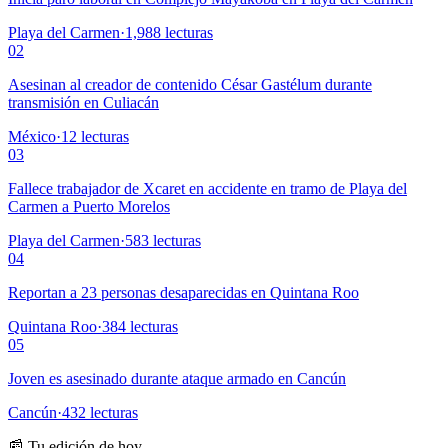
Playa del Carmen
·
1,988
lecturas
02
Asesinan al creador de contenido César Gastélum durante
transmisión en Culiacán
México
·
12
lecturas
03
Fallece trabajador de Xcaret en accidente en tramo de Playa del
Carmen a Puerto Morelos
Playa del Carmen
·
583
lecturas
04
Reportan a 23 personas desaparecidas en Quintana Roo
Quintana Roo
·
384
lecturas
05
Joven es asesinado durante ataque armado en Cancún
Cancún
·
432
lecturas
📰 Tu edición de hoy