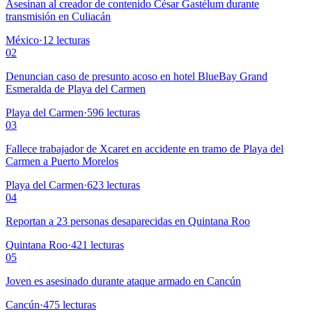
Asesinan al creador de contenido César Gastélum durante
transmisión en Culiacán
México
·
12
lecturas
02
Denuncian caso de presunto acoso en hotel BlueBay Grand
Esmeralda de Playa del Carmen
Playa del Carmen
·
596
lecturas
03
Fallece trabajador de Xcaret en accidente en tramo de Playa del
Carmen a Puerto Morelos
Playa del Carmen
·
623
lecturas
04
Reportan a 23 personas desaparecidas en Quintana Roo
Quintana Roo
·
421
lecturas
05
Joven es asesinado durante ataque armado en Cancún
Cancún
·
475
lecturas