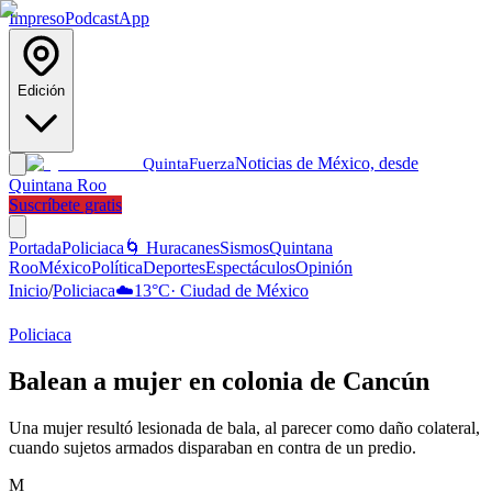
Impreso
Podcast
App
Edición
Noticias de México, desde
Quinta
Fuerza
Quintana Roo
Suscríbete gratis
Portada
Policiaca
🌀 Huracanes
Sismos
Quintana
Roo
México
Política
Deportes
Espectáculos
Opinión
Inicio
/
Policiaca
☁️
13
°C
·
Ciudad de México
Policiaca
Balean a mujer en colonia de Cancún
Una mujer resultó lesionada de bala, al parecer como daño colateral,
cuando sujetos armados disparaban en contra de un predio.
M