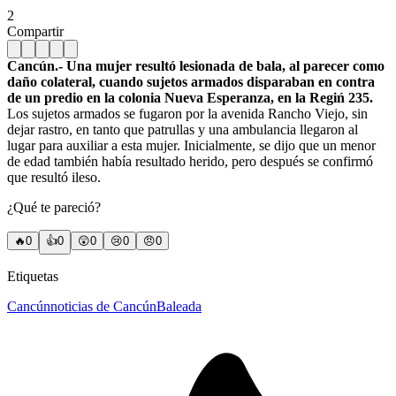
2
Compartir
Cancún.- Una mujer resultó lesionada de bala, al parecer como
daño colateral, cuando sujetos armados disparaban en contra
de un predio en la colonia Nueva Esperanza, en la Regiń 235.
Los sujetos armados se fugaron por la avenida Rancho Viejo, sin
dejar rastro, en tanto que patrullas y una ambulancia llegaron al
lugar para auxiliar a esta mujer. Inicialmente, se dijo que un menor
de edad también había resultado herido, pero después se confirmó
que resultó ileso.
¿Qué te pareció?
🔥
0
👍
0
😲
0
😢
0
😠
0
Etiquetas
Cancún
noticias de Cancún
Baleada