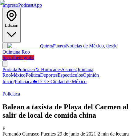
Impreso
Podcast
App
Edición
Noticias de México, desde
Quinta
Fuerza
Quintana Roo
Suscríbete gratis
Portada
Policiaca
🌀 Huracanes
Sismos
Quintana
Roo
México
Política
Deportes
Espectáculos
Opinión
Inicio
/
Policiaca
☁️
17
°C
·
Ciudad de México
Policiaca
Balean a taxista de Playa del Carmen al
salir de local de comida china
F
Fernando Carrasco Fuentes
·
29 de junio de 2021
·
2
min de lectura