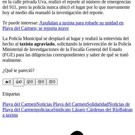
en la calle privada Uva, realizó el reporte al número de emergencias
del 911, pero la policía nunca ubicó el lugar por lo que nuevamente
hoy al medio día reanudó la investigación del reporte.
Te puede interesar:
Apuñalan a taxista para robarle su unidad en
Playa del Carmen; se reporta grave
La Policía Municipal se desplazó al lugar y realizó la entrevista del
hecho al
taxista agraviado
, solicitando la intervención de la Policía
Ministerial de Investigaciones de la Fiscalía General del Estado
(FGE) para las diligencias correspondientes y saber de qué se trató
realmente.
¿Qué te pareció?
🔥
0
👍
0
😲
0
😢
0
😠
0
Etiquetas
Playa del Carmen
Noticias Playa del Carmen
Solidaridad
Noticias de
Playa del Carmen
policiaca
Sindicato Lázaro Cárdenas del Río
Balean
a taxista