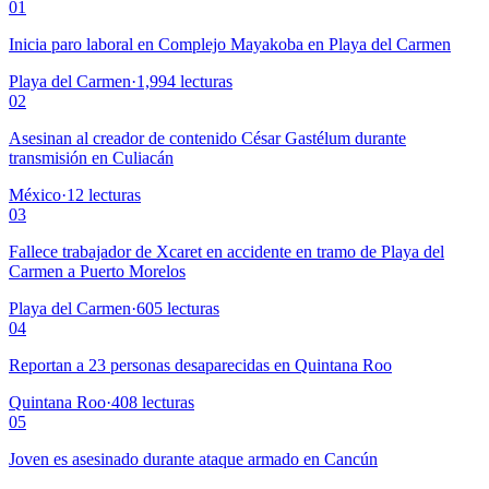
01
Inicia paro laboral en Complejo Mayakoba en Playa del Carmen
Playa del Carmen
·
1,994
lecturas
02
Asesinan al creador de contenido César Gastélum durante
transmisión en Culiacán
México
·
12
lecturas
03
Fallece trabajador de Xcaret en accidente en tramo de Playa del
Carmen a Puerto Morelos
Playa del Carmen
·
605
lecturas
04
Reportan a 23 personas desaparecidas en Quintana Roo
Quintana Roo
·
408
lecturas
05
Joven es asesinado durante ataque armado en Cancún