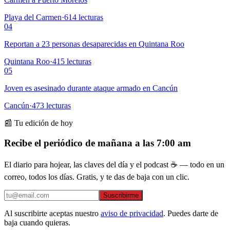
Playa del Carmen
·
614
lecturas
04
Reportan a 23 personas desaparecidas en Quintana Roo
Quintana Roo
·
415
lecturas
05
Joven es asesinado durante ataque armado en Cancún
Cancún
·
473
lecturas
📰 Tu edición de hoy
Recibe el periódico de mañana a las 7:00 am
El diario para hojear, las claves del día y el podcast ☕ — todo en un
correo, todos los días. Gratis, y te das de baja con un clic.
Suscribirme
Al suscribirte aceptas nuestro
aviso de privacidad
. Puedes darte de
baja cuando quieras.