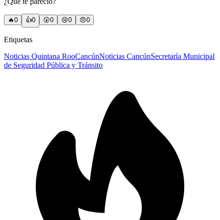
¿Qué te pareció?
🔥
0
👍
0
😲
0
😢
0
😠
0
Etiquetas
Noticias Quintana Roo
Cancún
Noticias Cancún
Secretaría Municipal
de Seguridad Pública y Tránsito