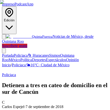
Impreso
Podcast
App
Edición
Noticias de México, desde
Quinta
Fuerza
Quintana Roo
Suscríbete gratis
Portada
Policiaca
🌀 Huracanes
Sismos
Quintana
Roo
México
Política
Deportes
Espectáculos
Opinión
Inicio
/
Policiaca
🌤️
16
°C
·
Ciudad de México
Policiaca
Detienen a tres en cateo de domicilio en el
sur de Cancún
C
Carlos Espejel
·
7 de septiembre de 2018