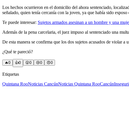
Los hechos ocurrieron en el domicilio del ahora sentenciado, localiz
señalado, quien tenía cercanía con la joven, ya que había sido esposo 
Te puede interesar:
Sujetos armados asesinan a un hombre y una muj
Además de la pena carcelaria, el juez impuso al sentenciado una multa
De esta manera se confirma que los dos sujetos acusados de violar a
¿Qué te pareció?
🔥
0
👍
0
😲
0
😢
0
😠
0
Etiquetas
Quintana Roo
Noticias Cancún
Noticias Quintana Roo
Cancún
Insegur