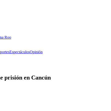
ana Roo
portes
Espectáculos
Opinión
de prisión en Cancún