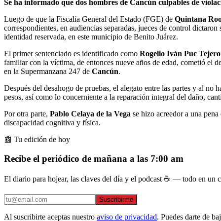
Se ha informado que dos hombres de Cancún culpables de violación
Luego de que la Fiscalía General del Estado (FGE) de
Quintana Ro
correspondientes, en audiencias separadas, jueces de control dictaron s
identidad reservada, en este municipio de Benito Juárez.
El primer sentenciado es identificado como
Rogelio Iván Puc Tejero
familiar con la víctima, de entonces nueve años de edad, cometió el d
en la Supermanzana 247 de
Cancún
.
Después del desahogo de pruebas, el alegato entre las partes y al no 
pesos, así como lo concerniente a la reparación integral del daño, can
Por otra parte,
Pablo Celaya de la Vega
se hizo acreedor a una pena 
discapacidad cognitiva y física.
📰 Tu edición de hoy
Recibe el periódico de mañana a las 7:00 am
El diario para hojear, las claves del día y el podcast ☕ — todo en un co
Suscribirme
Al suscribirte aceptas nuestro
aviso de privacidad
. Puedes darte de ba