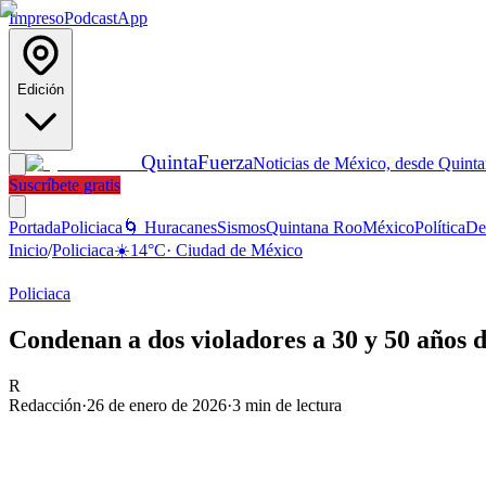
Impreso
Podcast
App
Edición
Quinta
Fuerza
Noticias de México, desde Quint
Suscríbete gratis
Portada
Policiaca
🌀 Huracanes
Sismos
Quintana Roo
México
Política
De
Inicio
/
Policiaca
☀️
14
°C
·
Ciudad de México
Policiaca
Condenan a dos violadores a 30 y 50 años 
R
Redacción
·
26 de enero de 2026
·
3
min de lectura